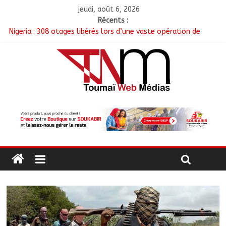
jeudi, août 6, 2026
Récents :
Nigeria : 308 otages libérés lors d’une vaste opération de
sauvetage
Santé : La Commune de N’Djamena et l’OMS renforcent leur
coopération
RGPH-3 : Les communautés nomades de Ferrick Kodjoguila se
mobilisent pour le recensement
Jeunesse : Un programme d’un milliard de FCFA pour former
100 jeunes entrepreneurs tchadiens au Maroc
Tchad : L’AMET réagit à la suspension des demandes de
création de journaux en ligne