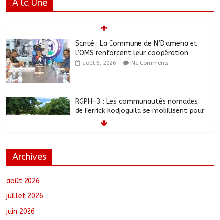
A la Une
Santé : La Commune de N’Djamena et
l’OMS renforcent leur coopération
août 6, 2026
No Comments
RGPH-3 : Les communautés nomades
de Ferrick Kodjoguila se mobilisent pour
le recensement
août 6, 2026
No Comments
Archives
Jeunesse : Un programme d’un milliard
de FCFA pour former 100 jeunes
entrepreneurs tchadiens au Maroc
août 2026
août 5, 2026
No Comments
juillet 2026
juin 2026
Tchad : L’AMET réagit à la suspension