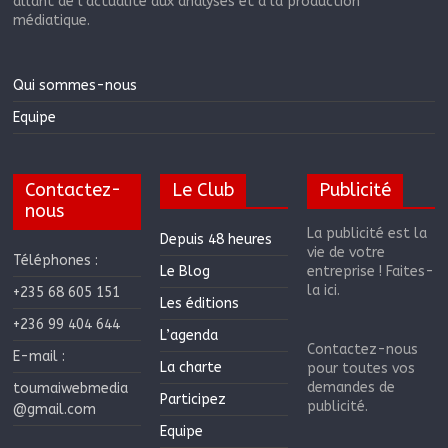
allant de l’actualité aux analyses et à la production
médiatique.
Qui sommes-nous
Equipe
Contactez-
Le Club
Publicité
nous
La publicité est la
Depuis 48 heures
vie de votre
Téléphones :
Le Blog
entreprise ! Faites-
la ici.
+235 68 605 151
Les éditions
+236 99 404 644
L’agenda
Contactez-nous
E-mail :
La charte
pour toutes vos
demandes de
toumaiwebmedia
Participez
publicité.
@gmail.com
Equipe