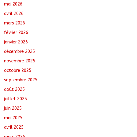
mai 2026
des demandes de création de journaux
en ligne
avril 2026
août 5, 2026
No Comments
mars 2026
février 2026
Tchad : Le CESCE ouvre sa deuxième
session ordinaire consacrée à la
janvier 2026
transition numérique
décembre 2025
août 5, 2026
No Comments
novembre 2025
octobre 2025
Nigeria : 308 otages libérés lors d’une
vaste opération de sauvetage
septembre 2025
août 6, 2026
No Comments
août 2025
juillet 2025
juin 2025
mai 2025
avril 2025
mars 2025