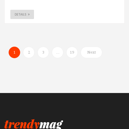
DETAILS
1
2
3
…
19
Next