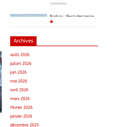
Comments
Borkou : Recrudescence
des braquages sur l’axe
Faya-Kalaït
août 7, 2026
No
Comments
Archives
N’Djamena : Le maire
août 2026
intensifie le suivi des
chantiers municipaux
juillet 2026
août 7, 2026
No
juin 2026
Comments
mai 2026
Moyen-Chari : Les
avril 2026
nouveaux bacheliers
mars 2026
orientés vers leur
avenir
février 2026
août 7, 2026
No
janvier 2026
Comments
décembre 2025