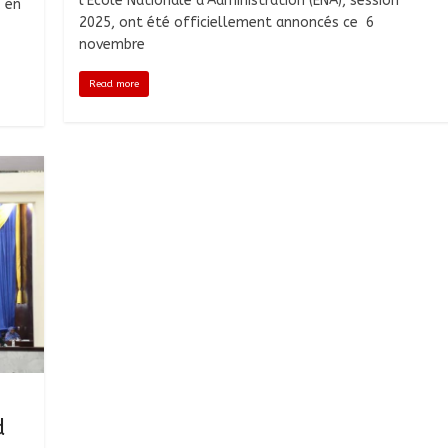
l’École Nationale d’Administration (ENA), session
, en
2025, ont été officiellement annoncés ce 6
novembre
Read more
d