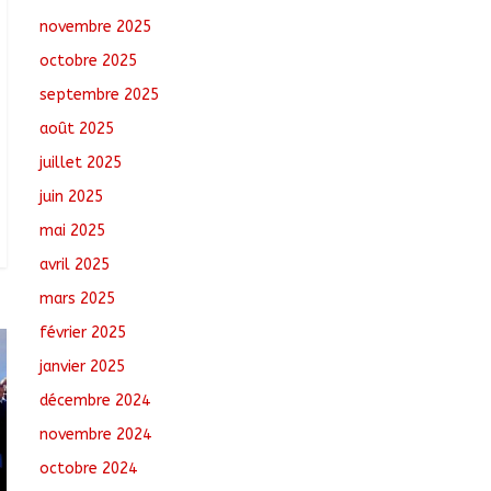
Oum-Hadjer : L’ADESC
novembre 2025
offre des semences
certifiées aux
octobre 2025
producteurs de cinq
villages
septembre 2025
août 6, 2026
No
août 2025
Comments
juillet 2025
Moyen-Chari :
juin 2025
Lancement de la
campagne de
mai 2025
vulgarisation de la
avril 2025
politique nationale de
DDR
mars 2025
août 7, 2026
No Comments
février 2025
janvier 2025
décembre 2024
novembre 2024
octobre 2024