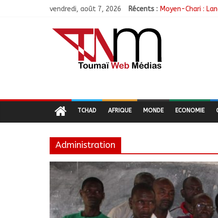
vendredi, août 7, 2026
Récents :
Moyen-Chari : Lan
Barh-Koh : Le MPS
Borkou : Recrudes
N’Djamena : Le mai
Moyen-Chari : Les
TCHAD
AFRIQUE
MONDE
ECONOMIE
Administration