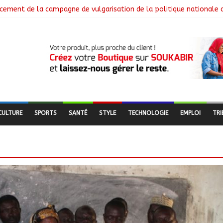
cement de la campagne de vulgarisation de la politique nationale 
 installe ses nouvelles instances locales à Sarh Rural
cence des braquages sur l’axe Faya-Kalaït
re intensifie le suivi des chantiers municipaux
 nouveaux bacheliers orientés vers leur avenir
CULTURE
SPORTS
SANTÉ
STYLE
TECHNOLOGIE
EMPLOI
TRI