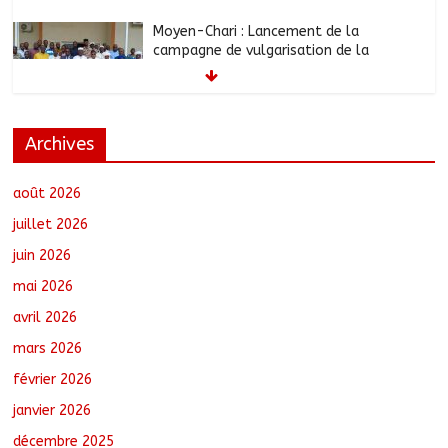
Moyen-Chari : Lancement de la
campagne de vulgarisation de la
politique nationale de DDR
août 7, 2026
No Comments
Barh-Koh : Le MPS installe ses
nouvelles instances locales à Sarh
Archives
Rural
août 7, 2026
No Comments
août 2026
juillet 2026
Borkou : Recrudescence des braquages
juin 2026
sur l’axe Faya-Kalaït
août 7, 2026
No Comments
mai 2026
avril 2026
mars 2026
N’Djamena : Le maire intensifie le suivi
des chantiers municipaux
février 2026
août 7, 2026
No Comments
janvier 2026
décembre 2025