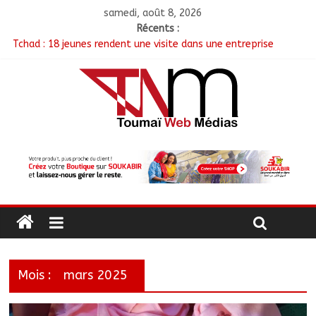
samedi, août 8, 2026
Récents :
Tchad : 18 jeunes rendent une visite dans une entreprise
spécialisée en mécanique grâce au projet « Tadrib & Khidmè »
TCHAD/FMM/CBLT : Le Général Brahim Oki Dagache devient
commandant en second
Moyen-Chari : Lancement de la campagne de vulgarisation de
la politique nationale de DDR
Barh-Koh : Le MPS installe ses nouvelles instances locales à
Sarh Rural
Borkou : Recrudescence des braquages sur l’axe Faya-Kalaït
Mois :
mars 2025