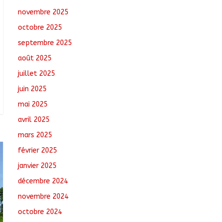
campagne de
novembre 2025
vulgarisation de la
politique nationale de
octobre 2025
DDR
septembre 2025
août 7, 2026
No Comments
août 2025
Barh-Koh : Le MPS
juillet 2025
installe ses nouvelles
instances locales à
juin 2025
Sarh Rural
mai 2025
août 7, 2026
No
Comments
avril 2025
mars 2025
Toukra : La gare
routière en pleine
février 2025
réhabilitation pour
janvier 2025
améliorer la mobilité
août 8, 2026
No
décembre 2024
Comments
novembre 2024
octobre 2024