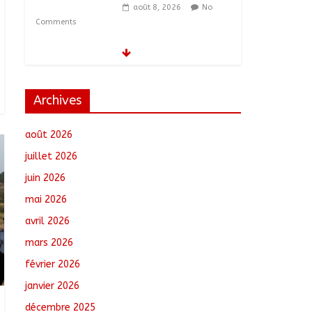
août 8, 2026
No
Comments
Tchad : 18 jeunes
rendent une visite dans
une entreprise
spécialisée en
Archives
mécanique grâce au
projet « Tadrib &
Khidmè »
août 2026
août 7, 2026
No Comments
juillet 2026
juin 2026
TCHAD/FMM/CBLT : Le
Général Brahim Oki
mai 2026
Dagache devient
commandant en
avril 2026
second
mars 2026
août 7, 2026
No
Comments
février 2026
janvier 2026
Moyen-Chari :
décembre 2025
Lancement de la