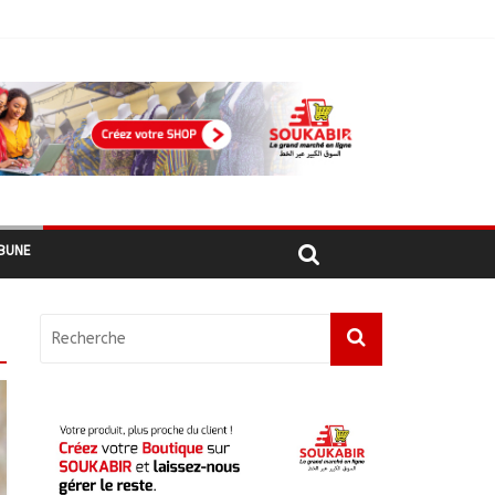
ma foi »
e au projet « Tadrib & Khidmè »
e DDR
BUNE