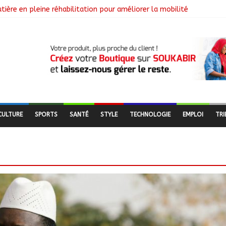
utière en pleine réhabilitation pour améliorer la mobilité
ya Youssouf Wore dédicace son premier roman « Sous la lumière de 
endent une visite dans une entreprise spécialisée en mécanique grâc
Le Général Brahim Oki Dagache devient commandant en second
ement de la campagne de vulgarisation de la politique nationale d
CULTURE
SPORTS
SANTÉ
STYLE
TECHNOLOGIE
EMPLOI
TRI