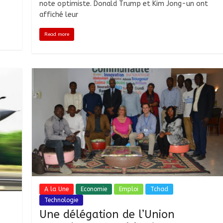
note optimiste. Donald Trump et Kim Jong-un ont
affiché leur
Read more
A la Une
Economie
Emploi
Tchad
Technologie
Une délégation de l’Union