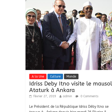
A la Une
Culture
Monde
Idriss Deby Itno visite le mauso
Ataturk à Ankara
février 27, 2019
admin
0 Comments
Le Président de la République Idriss Déby Itno se