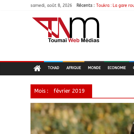
samedi, août 8, 2026
Récents :
Toukra : La gare ro
Littérature : Asse
Tchad : 18 jeunes r
TCHAD/FMM/CBLT : 
Moyen-Chari : Lanc
TCHAD
AFRIQUE
MONDE
ECONOMIE
Mois :
février 2019