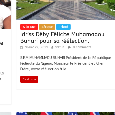
A la Une
Afrique
Tchad
Idriss Déby Félicite Muhamadou
Buhari pour sa réélection.
me
février 27, 2019
admin
0 Comments
S.E.M MUHAMMADU BUHARI Président de la République
Fédérale du Nigeria. Monsieur le Président et Cher
Frère, Votre réélection à la
olo
n
Read more