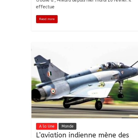
trouve à , Ankara depuis hier mardi 26 Février. Il
effectue
Read more
A la Une
Monde
L’aviation indienne mène des