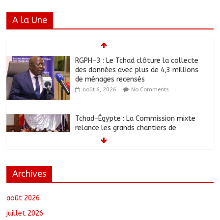
A la Une
Tchad–Égypte : La Commission mixte
relance les grands chantiers de
coopération
août 6, 2026
No Comments
Coopération aérienne : Air France salue
les progrès du Tchad en matière de
sûreté
août 6, 2026
No Comments
Archives
Nigeria : 308 otages libérés lors d’une
vaste opération de sauvetage
août 6, 2026
No Comments
août 2026
juillet 2026