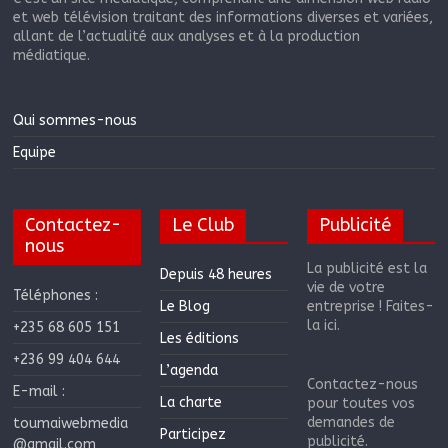
et web télévision traitant des informations diverses et variées,
allant de l’actualité aux analyses et à la production
médiatique.
Qui sommes-nous
Equipe
Contactez-
Le Club
Publicité
nous
La publicité est la
Depuis 48 heures
vie de votre
Téléphones :
Le Blog
entreprise ! Faites-
la ici.
+235 68 605 151
Les éditions
+236 99 404 644
L’agenda
Contactez-nous
E-mail :
La charte
pour toutes vos
demandes de
toumaiwebmedia
Participez
publicité.
@gmail.com