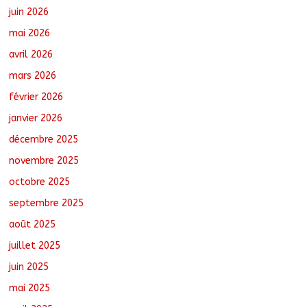
juin 2026
Santé : La Commune de N’Djamena et
mai 2026
l’OMS renforcent leur coopération
août 6, 2026
No Comments
avril 2026
mars 2026
février 2026
Oum-Hadjer : L’ADESC offre des
semences certifiées aux producteurs de
janvier 2026
cinq villages
décembre 2025
août 6, 2026
No Comments
novembre 2025
octobre 2025
RGPH-3 : Le Tchad clôture la collecte
des données avec plus de 4,3 millions
septembre 2025
de ménages recensés
août 6, 2026
No Comments
août 2025
juillet 2025
juin 2025
mai 2025