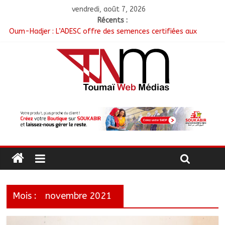
vendredi, août 7, 2026
Récents :
Oum-Hadjer : L’ADESC offre des semences certifiées aux
producteurs de cinq villages
RGPH-3 : Le Tchad clôture la collecte des données avec plus
de 4,3 millions de ménages recensés
Tchad–Égypte : La Commission mixte relance les grands
chantiers de coopération
Coopération aérienne : Air France salue les progrès du Tchad
en matière de sûreté
Nigeria : 308 otages libérés lors d’une vaste opération de
sauvetage
Mois :
novembre 2021