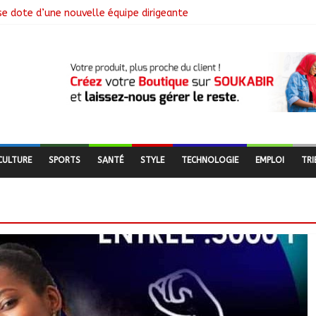
se dote d’une nouvelle équipe dirigeante
ngagement citoyen au cœur d’une mobilisation religieuse
 lance l’opération de dépôt des demandes de cartes d’adhésion
de salubrité organisée au marché moderne
CULTURE
SPORTS
SANTÉ
STYLE
TECHNOLOGIE
EMPLOI
TRI