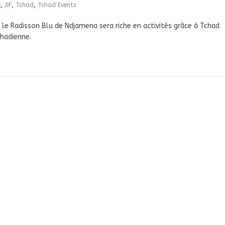
,
,
,
e
JIF
Tchad
Tchad Events
le Radisson Blu de Ndjamena sera riche en activités grâce à Tchad
hadienne.