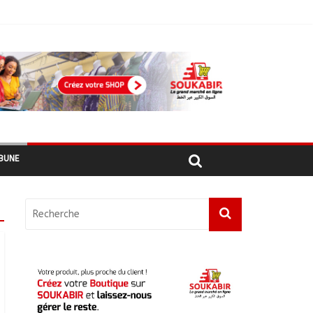
أبشي: الرئيس الولائي للحزب الإصلاحي بولاية وداي يطالب الحكومة بمعالجة أزمة المياه والوقود وغاز الطهي.
BUNE