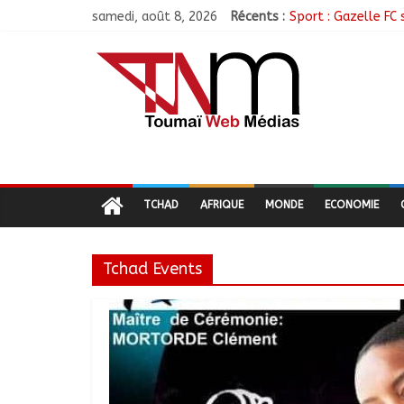
samedi, août 8, 2026
Récents :
Sport : Gazelle FC 
Sarh : Prière et e
Politique : Le RPC
Ati : Une journée 
TCHAD
AFRIQUE
MONDE
ECONOMIE
Tchad Events