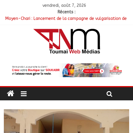
vendredi, août 7, 2026
Récents :
Moyen-Chari : Lancement de la campagne de vulgarisation de
la politique nationale de DDR
Barh-Koh : Le MPS installe ses nouvelles instances locales à
Sarh Rural
Borkou : Recrudescence des braquages sur l’axe Faya-Kalaït
N’Djamena : Le maire intensifie le suivi des chantiers
municipaux
Moyen-Chari : Les nouveaux bacheliers orientés vers leur
avenir