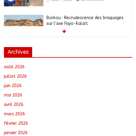
Borkou : Recrudescence des braquages
sur l’axe Faya-Kalaït
août 7, 2026
No Comments
Archives
N’Djamena : Le maire intensifie le suivi
des chantiers municipaux
août 7, 2026
No Comments
août 2026
juillet 2026
juin 2026
Moyen-Chari : Les nouveaux bacheliers
mai 2026
orientés vers leur avenir
août 7, 2026
No Comments
avril 2026
mars 2026
février 2026
Oum-Hadjer : L’ADESC offre des
semences certifiées aux producteurs de
janvier 2026