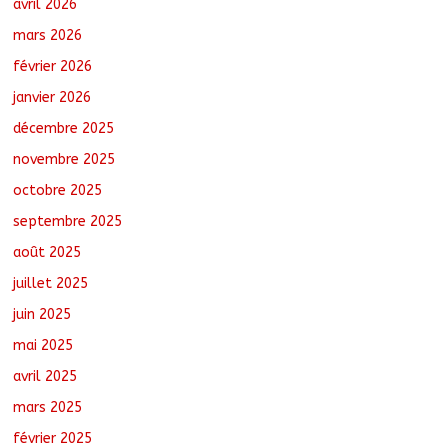
avril 2026
mars 2026
Oum-Hadjer : L’ADESC offre des
semences certifiées aux producteurs de
février 2026
cinq villages
janvier 2026
août 6, 2026
No Comments
décembre 2025
Moyen-Chari : Lancement de la
novembre 2025
campagne de vulgarisation de la
octobre 2025
politique nationale de DDR
août 7, 2026
No Comments
septembre 2025
août 2025
juillet 2025
juin 2025
mai 2025
avril 2025
mars 2025
février 2025