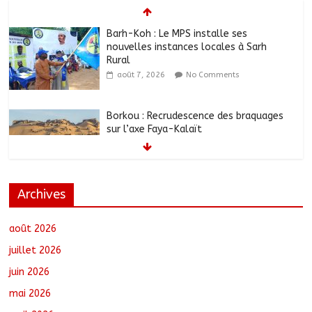
Barh-Koh : Le MPS installe ses
nouvelles instances locales à Sarh
Rural
août 7, 2026
No Comments
Borkou : Recrudescence des braquages
sur l’axe Faya-Kalaït
août 7, 2026
No Comments
N’Djamena : Le maire intensifie le suivi
des chantiers municipaux
Archives
août 7, 2026
No Comments
août 2026
juillet 2026
Moyen-Chari : Les nouveaux bacheliers
orientés vers leur avenir
juin 2026
août 7, 2026
No Comments
mai 2026