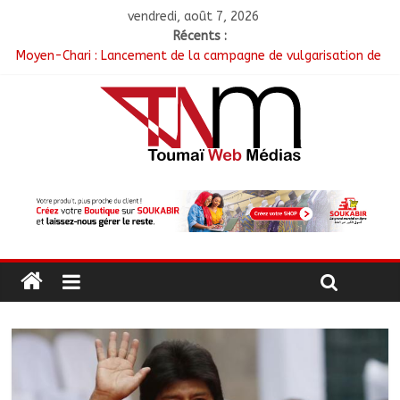
vendredi, août 7, 2026
Récents :
Moyen-Chari : Lancement de la campagne de vulgarisation de
la politique nationale de DDR
Barh-Koh : Le MPS installe ses nouvelles instances locales à
Sarh Rural
Borkou : Recrudescence des braquages sur l’axe Faya-Kalaït
N’Djamena : Le maire intensifie le suivi des chantiers
municipaux
Moyen-Chari : Les nouveaux bacheliers orientés vers leur
avenir