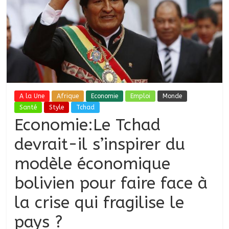
A la Une
Afrique
Economie
Emploi
Monde
Santé
Style
Tchad
Economie:Le Tchad
devrait-il s’inspirer du
modèle économique
bolivien pour faire face à
la crise qui fragilise le
pays ?