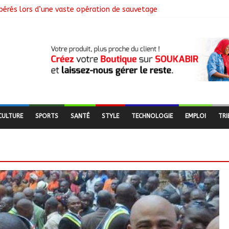
libérés lors d’une vaste opération de sauvetage
e N’Djamena et l’OMS renforcent leur coopération
utés nomades de Ferrick Kodjoguila se mobilisent pour le recens
mme d’un milliard de FCFA pour former 100 jeunes entrepreneurs tc
 à la suspension des demandes de création de journaux en ligne
CULTURE
SPORTS
SANTÉ
STYLE
TECHNOLOGIE
EMPLOI
TRI