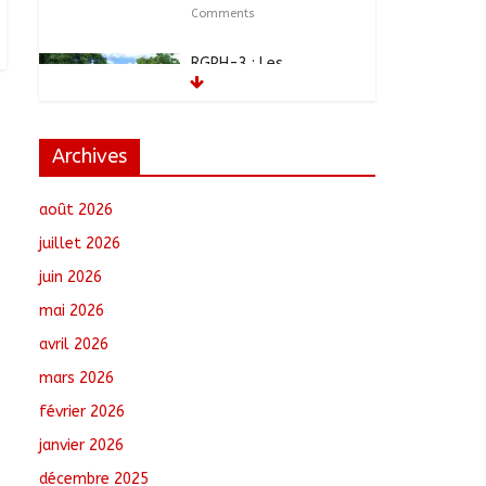
recensement
août 6, 2026
No Comments
Jeunesse : Un
programme d’un
milliard de FCFA pour
former 100 jeunes
Archives
entrepreneurs
tchadiens au Maroc
août 2026
août 5, 2026
No Comments
juillet 2026
Tchad : L’AMET réagit à
juin 2026
la suspension des
demandes de création
mai 2026
de journaux en ligne
avril 2026
août 5, 2026
No
Comments
mars 2026
février 2026
Tchad : Le CESCE ouvre
sa deuxième session
janvier 2026
ordinaire consacrée à
la transition numérique
décembre 2025