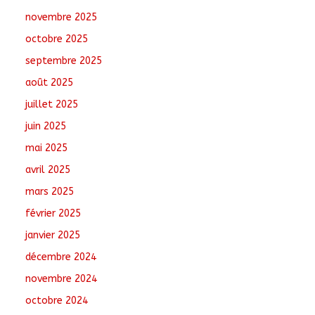
août 5, 2026
No
novembre 2025
Comments
octobre 2025
Nigeria : 308 otages
septembre 2025
libérés lors d’une vaste
août 2025
opération de
sauvetage
juillet 2025
août 6, 2026
No
juin 2025
Comments
mai 2025
Santé : La Commune
avril 2025
de N’Djamena et l’OMS
renforcent leur
mars 2025
coopération
février 2025
août 6, 2026
No
Comments
janvier 2025
décembre 2024
novembre 2024
octobre 2024