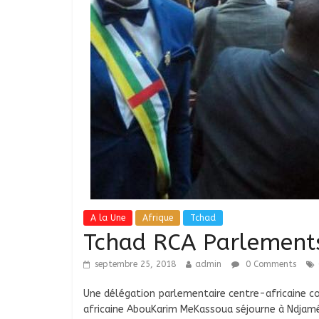
A la Une
Afrique
Tchad
Tchad RCA Parlements 
septembre 25, 2018
admin
0 Comments
Une délégation parlementaire centre-africaine co
africaine AbouKarim MeKassoua séjourne à Ndjam