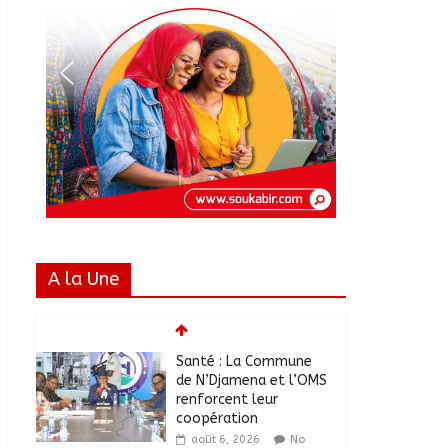
A la Une
RGPH-3 : Les
communautés
nomades de Ferrick
Kodjoguila se
mobilisent pour le