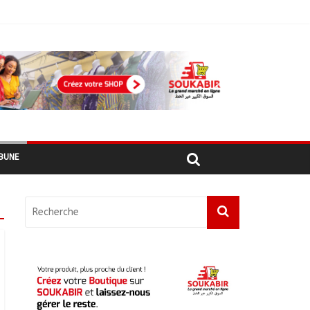
ement
hadiens au Maroc
BUNE