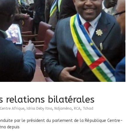
relations bilatérales
,
,
,
,
Centre Afrique
Idriss Deby Itno
Ndjaména
RCA
Tchad
nduite par le président du parlement de la République Centre-
éna depuis