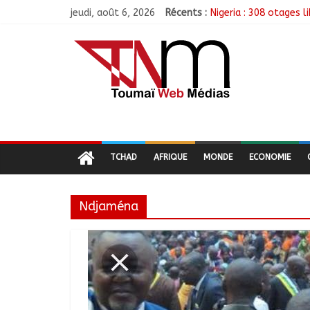
jeudi, août 6, 2026
Récents :
Nigeria : 308 otages 
Santé : La Commune d
RGPH-3 : Les communa
Jeunesse : Un progra
Tchad : L’AMET réagit
TCHAD
AFRIQUE
MONDE
ECONOMIE
Ndjaména