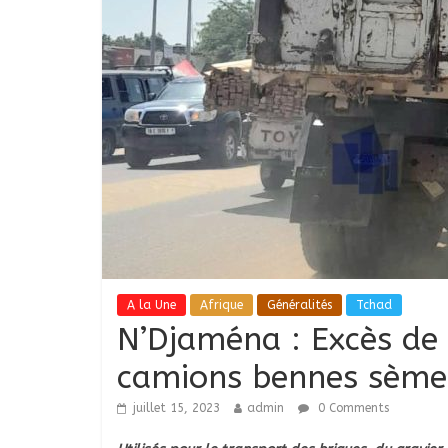
A la Une
Afrique
Généralités
Tchad
N’Djaména : Excès de 
camions bennes sèmen
juillet 15, 2023
admin
0 Comments