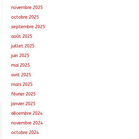
août 6, 2026
No
novembre 2025
Comments
octobre 2025
Santé : La Commune
septembre 2025
de N’Djamena et l’OMS
août 2025
renforcent leur
coopération
juillet 2025
août 6, 2026
No
juin 2025
Comments
mai 2025
Oum-Hadjer : L’ADESC
avril 2025
offre des semences
certifiées aux
mars 2025
producteurs de cinq
février 2025
villages
août 6, 2026
No
janvier 2025
Comments
décembre 2024
novembre 2024
octobre 2024