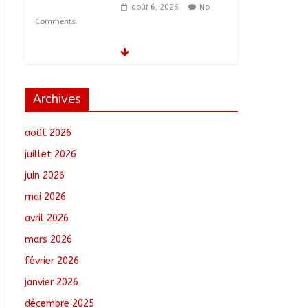
août 6, 2026
No
Comments
Tchad–Égypte : La
Commission mixte
relance les grands
chantiers de
Archives
coopération
août 6, 2026
No
août 2026
Comments
juillet 2026
Coopération aérienne :
juin 2026
Air France salue les
progrès du Tchad en
mai 2026
matière de sûreté
avril 2026
août 6, 2026
No
Comments
mars 2026
février 2026
Nigeria : 308 otages
libérés lors d’une vaste
janvier 2026
opération de
décembre 2025
sauvetage