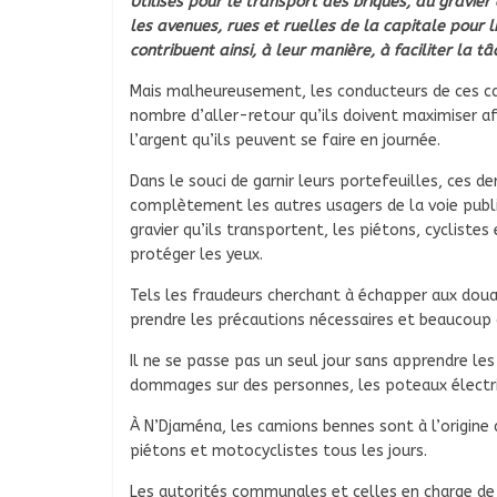
Utilisés pour le transport des briques, du gravie
les avenues, rues et ruelles de la capitale pour 
contribuent ainsi, à leur manière, à faciliter la t
Mais malheureusement, les conducteurs de ces cami
nombre d’aller-retour qu’ils doivent maximiser a
l’argent qu’ils peuvent se faire en journée.
Dans le souci de garnir leurs portefeuilles, ces de
complètement les autres usagers de la voie publi
gravier qu’ils transportent, les piétons, cycliste
protéger les yeux.
Tels les fraudeurs cherchant à échapper aux douan
prendre les précautions nécessaires et beaucoup 
Il ne se passe pas un seul jour sans apprendre les
dommages sur des personnes, les poteaux électri
À N’Djaména, les camions bennes sont à l’origine 
piétons et motocyclistes tous les jours.
Les autorités communales et celles en charge de la