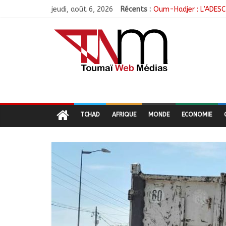
jeudi, août 6, 2026
Récents :
Oum-Hadjer : L’ADESC 
RGPH-3 : Le Tchad cl
Tchad–Égypte : La Co
Coopération aérienne 
Nigeria : 308 otages 
TCHAD
AFRIQUE
MONDE
ECONOMIE