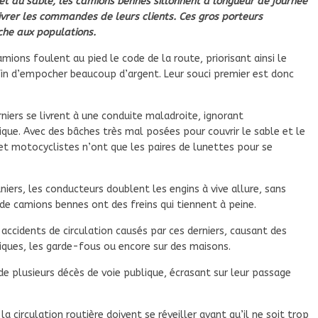
r et du sable, les camions bennes sillonnent à longueur de journée
livrer les commandes de leurs clients. Ces gros porteurs
âche aux populations.
ons foulent au pied le code de la route, priorisant ainsi le
fin d’empocher beaucoup d’argent. Leur souci premier est donc
rniers se livrent à une conduite maladroite, ignorant
que. Avec des bâches très mal posées pour couvrir le sable et le
s et motocyclistes n’ont que les paires de lunettes pour se
iers, les conducteurs doublent les engins à vive allure, sans
de camions bennes ont des freins qui tiennent à peine.
 accidents de circulation causés par ces derniers, causant des
ques, les garde-fous ou encore sur des maisons.
de plusieurs décès de voie publique, écrasant sur leur passage
 circulation routière doivent se réveiller avant qu’il ne soit trop