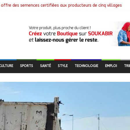
offre des semences certifiées aux producteurs de cinq villages
ôture la collecte des données avec plus de 4,3 millions de ménages
mmission mixte relance les grands chantiers de coopération
: Air France salue les progrès du Tchad en matière de sûreté
libérés lors d’une vaste opération de sauvetage
CULTURE
SPORTS
SANTÉ
STYLE
TECHNOLOGIE
EMPLOI
TRI