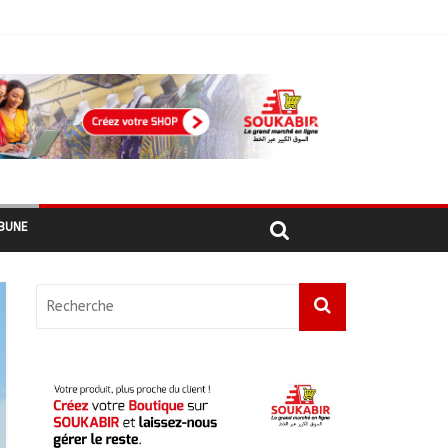
 recensés
BUNE