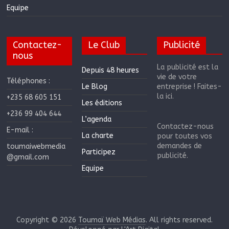
Equipe
Contactez-
Le Club
Publicité
nous
La publicité est la
Depuis 48 heures
vie de votre
Téléphones :
Le Blog
entreprise ! Faites-
la ici.
+235 68 605 151
Les éditions
+236 99 404 644
L’agenda
Contactez-nous
E-mail :
La charte
pour toutes vos
demandes de
toumaiwebmedia
Participez
publicité.
@gmail.com
Equipe
Copyright © 2026
Toumaï Web Médias
. All rights reserved.