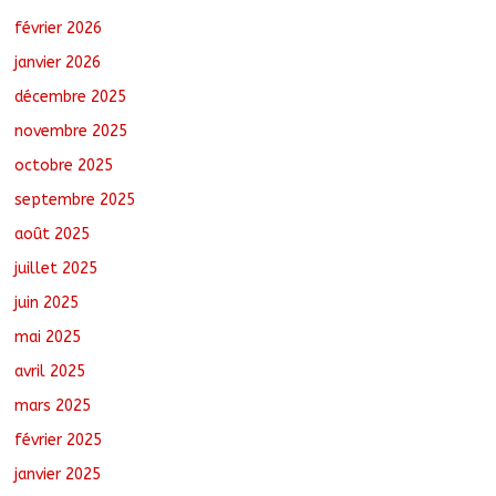
février 2026
N’Djamena : Le maire intensifie le suivi
des chantiers municipaux
janvier 2026
août 7, 2026
No Comments
décembre 2025
novembre 2025
octobre 2025
Tchad : 18 jeunes rendent une visite
dans une entreprise spécialisée en
septembre 2025
mécanique grâce au projet « Tadrib &
Khidmè »
août 2025
août 7, 2026
No Comments
juillet 2025
juin 2025
mai 2025
avril 2025
mars 2025
février 2025
janvier 2025