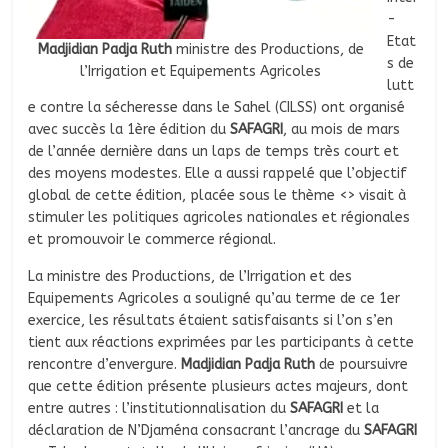
-
Etat
Madjidian Padja Ruth
ministre des Productions, de
s de
l’Irrigation et Equipements Agricoles
lutt
e contre la sécheresse dans le Sahel (CILSS) ont organisé
avec succès la 1ère édition du
SAFAGRI
, au mois de mars
de l’année dernière dans un laps de temps très court et
des moyens modestes. Elle a aussi rappelé que l’objectif
global de cette édition, placée sous le thème <> visait à
stimuler les politiques agricoles nationales et régionales
et promouvoir le commerce régional.
La ministre des Productions, de l’Irrigation et des
Equipements Agricoles a souligné qu’au terme de ce 1er
exercice, les résultats étaient satisfaisants si l’on s’en
tient aux réactions exprimées par les participants à cette
rencontre d’envergure.
Madjidian Padja Ruth
de poursuivre
que cette édition présente plusieurs actes majeurs, dont
entre autres : l’institutionnalisation du
SAFAGRI
et la
déclaration de N’Djaména consacrant l’ancrage du
SAFAGRI