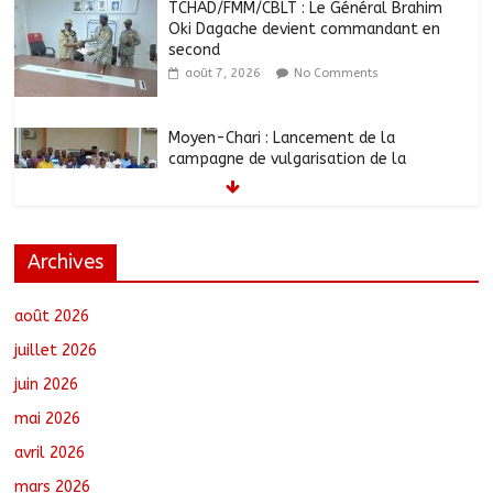
TCHAD/FMM/CBLT : Le Général Brahim
Oki Dagache devient commandant en
second
août 7, 2026
No Comments
Moyen-Chari : Lancement de la
campagne de vulgarisation de la
politique nationale de DDR
août 7, 2026
No Comments
Archives
Barh-Koh : Le MPS installe ses
nouvelles instances locales à Sarh
Rural
août 2026
août 7, 2026
No Comments
juillet 2026
juin 2026
Borkou : Recrudescence des braquages
mai 2026
sur l’axe Faya-Kalaït
août 7, 2026
No Comments
avril 2026
mars 2026