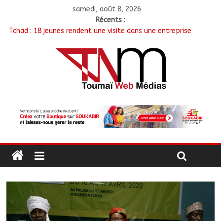
samedi, août 8, 2026
Récents :
Tchad : 18 jeunes rendent une visite dans une entreprise
spécialisée en mécanique grâce au projet « Tadrib & Khidmè »
TCHAD/FMM/CBLT : Le Général Brahim Oki Dagache devient
commandant en second
Moyen-Chari : Lancement de la campagne de vulgarisation de
la politique nationale de DDR
Barh-Koh : Le MPS installe ses nouvelles instances locales à
Sarh Rural
Borkou : Recrudescence des braquages sur l’axe Faya-Kalaït