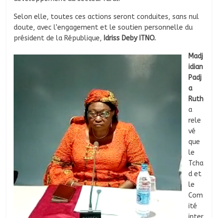
Selon elle, toutes ces actions seront conduites, sans nul
doute, avec l’engagement et le soutien personnelle du
président de la République,
Idriss Deby ITNO.
Madj
idian
Padj
a
Ruth
a
rele
vé
que
le
Tcha
d et
le
Com
ité
inter