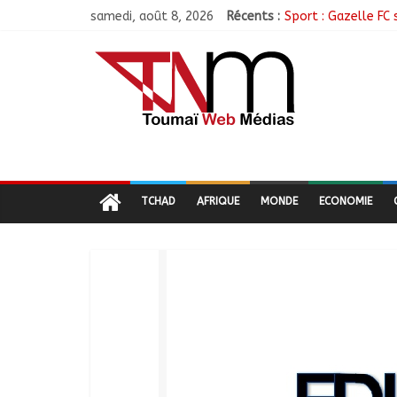
samedi, août 8, 2026
Récents :
Sport : Gazelle FC 
Sarh : Prière et e
Politique : Le RPC
Ati : Une journée 
TCHAD
AFRIQUE
MONDE
ECONOMIE