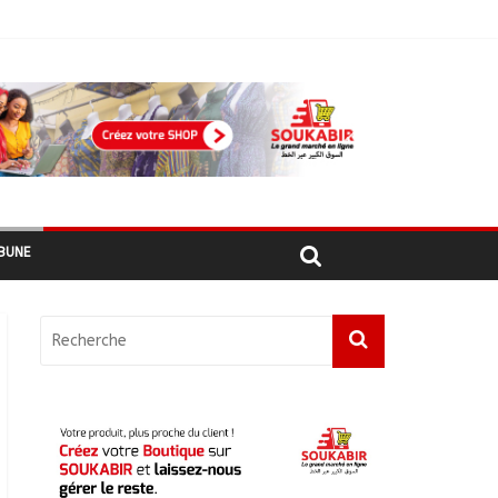
أبشي: الرئيس الولائي للحزب الإصلاحي بولاية وداي يطالب الحكومة بمعالجة أزمة المياه والوقود وغاز الطهي.
BUNE