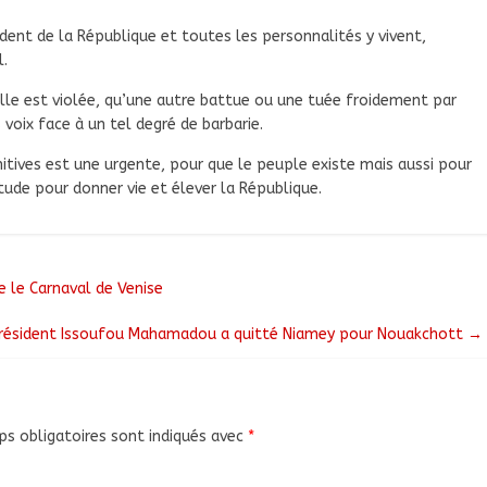
ident de la République et toutes les personnalités y vivent,
l.
elle est violée, qu’une autre battue ou une tuée froidement par
oix face à un tel degré de barbarie.
nitives est une urgente, pour que le peuple existe mais aussi pour
tude pour donner vie et élever la République.
le le Carnaval de Venise
 Président Issoufou Mahamadou a quitté Niamey pour Nouakchott
→
s obligatoires sont indiqués avec
*