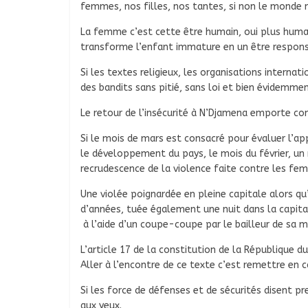
femmes, nos filles, nos tantes, si non le monde n
La femme c’est cette être humain, oui plus humain
transforme l’enfant immature en un être respons
Si les textes religieux, les organisations interna
des bandits sans pitié, sans loi et bien évidem
Le retour de l’insécurité à N’Djamena emporte c
Si le mois de mars est consacré pour évaluer l’a
le développement du pays, le mois du février, u
recrudescence de la violence faite contre les fe
Une violée poignardée en pleine capitale alors qu’e
d’années, tuée également une nuit dans la capita
à l’aide d’un coupe-coupe par le bailleur de sa ma
L’article 17 de la constitution de la République d
Aller à l’encontre de ce texte c’est remettre en ca
Si les force de défenses et de sécurités disent pren
aux yeux.