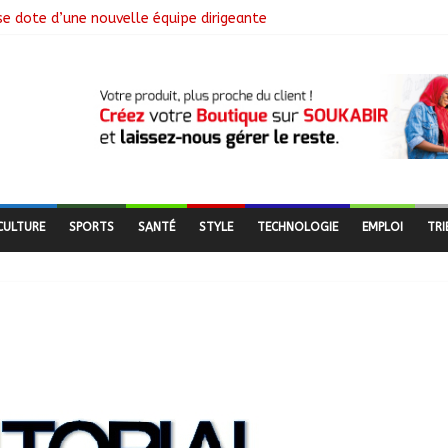
se dote d’une nouvelle équipe dirigeante
ngagement citoyen au cœur d’une mobilisation religieuse
 lance l’opération de dépôt des demandes de cartes d’adhésion
de salubrité organisée au marché moderne
CULTURE
SPORTS
SANTÉ
STYLE
TECHNOLOGIE
EMPLOI
TRI