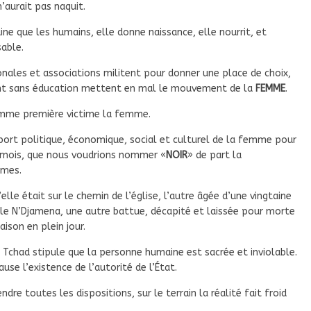
’aurait pas naquit.
e que les humains, elle donne naissance, elle nourrit, et
able.
tionales et associations militent pour donner une place de choix,
ment sans éducation mettent en mal le mouvement de la
FEMME
.
omme première victime la femme.
pport politique, économique, social et culturel de la femme pour
n mois, que nous voudrions nommer «
NOIR
» de part la
mmes.
lle était sur le chemin de l’église, l’autre âgée d’une vingtaine
le N’Djamena, une autre battue, décapité et laissée pour morte
ison en plein jour.
u Tchad stipule que la personne humaine est sacrée et inviolable.
use l’existence de l’autorité de l’État.
dre toutes les dispositions, sur le terrain la réalité fait froid