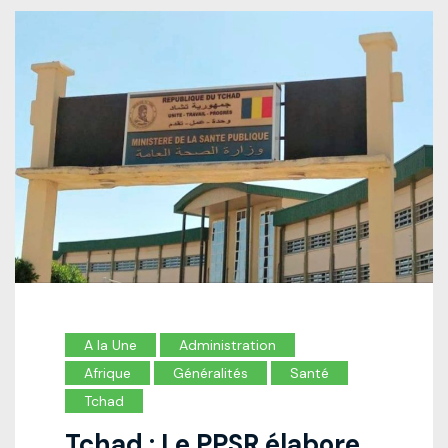
A la Une
Administration
Afrique
Généralités
Santé
Tchad
Tchad : Le PPSR élabore