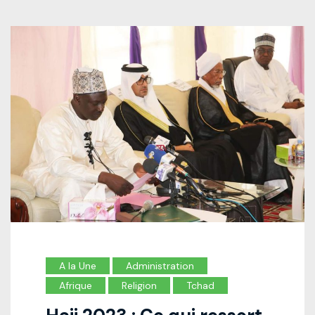
A la Une
Administration
Afrique
Religion
Tchad