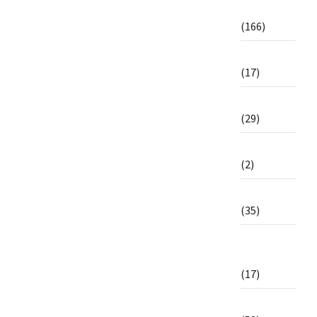
Humanitaire
(166)
Infrastructure
(17)
International
(29)
Interview
(2)
Justice
(35)
Liberté de
la presse
(17)
Littérature