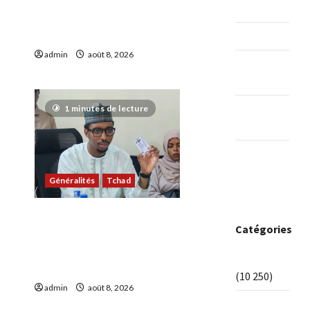
engagement citoyen au
avril 2019
cœur d’une mobilisation
religieuse
mars 2019
admin
août 8, 2026
0
février
6
2019
octobre
1 minutes de lecture
2018
septembre
2018
Généralités
Tchad
Politique : Le RPC lance
Catégories
l’opération de dépôt des
demandes de cartes
A la Une
d’adhésion
(10 250)
admin
août 8, 2026
0
5
Administratio