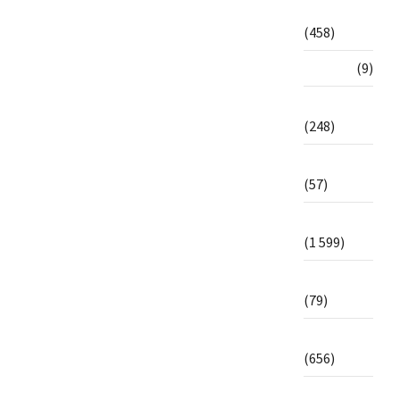
Politique
(458)
Portrait
(9)
Province
(248)
Religion
(57)
Santé
(1 599)
Sécurité
(79)
Société
(656)
Sports