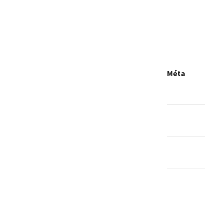
Méta
Connexion
Flux des
publications
Flux des
commentaires
Site de
WordPress-
FR