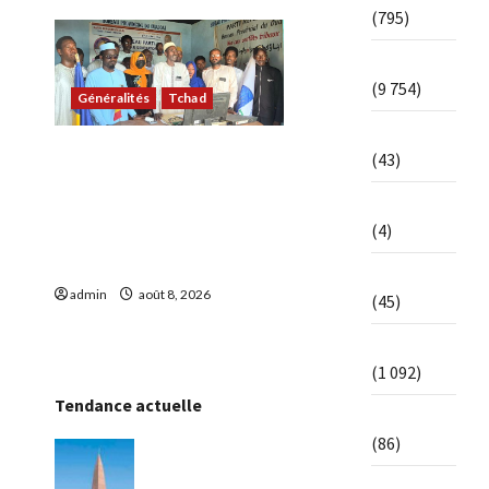
(795)
Afrique
(9 754)
Généralités
Tchad
Aviation
أبشي: الرئيس الولائي
(43)
للحزب الإصلاحي بولاية وداي
Célébration
يطالب الحكومة بمعالجة
(4)
أزمة المياه والوقود وغاز
الطهي.
Coopération
admin
août 8, 2026
0
(45)
7
Culture
(1 092)
Tendance actuelle
Dialogue
(86)
N’Djamena
: De
Diplomatie