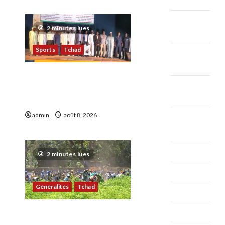
2020
décembre
2 minutes lues
2019
Sports
Tchad
novembre
2019
Sport : Gazelle FC se dote
octobre
d’une nouvelle équipe
2019
dirigeante
admin
août 8, 2026
0
septembre
11
2019
août 2019
2 minutes lues
juillet 2019
Généralités
Tchad
juin 2019
mai 2019
Sarh : Prière et