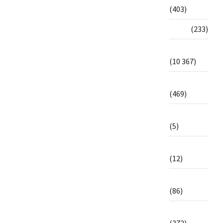
(403)
Style
(233)
Tchad
(10 367)
Technologie
(469)
ToumaïVérif
(5)
Tourisme
(12)
Transport
(86)
Tribune