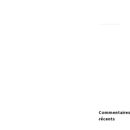
d’une
mobilisation
religieuse
Politique :
Le RPC
lance
l’opération
de dépôt
des
demandes
de cartes
d’adhésion
Commentaire
récents