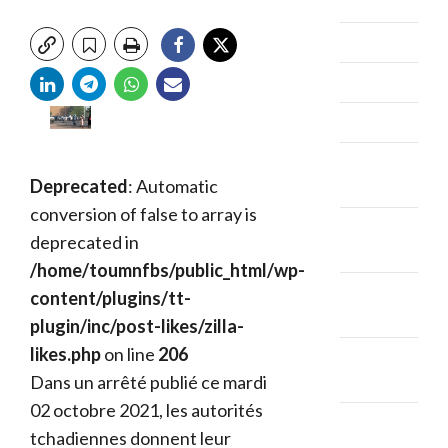
juin 2026
mai 2026
avril 2026
mars 2026
février
Deprecated
: Automatic
2026
conversion of false to array is
janvier
deprecated in
2026
/home/toumnfbs/public_html/wp-
décembre
content/plugins/tt-
2025
plugin/inc/post-likes/zilla-
likes.php
on line
206
novembre
Dans un arrêté publié ce mardi
2025
02 octobre 2021, les autorités
octobre
tchadiennes donnent leur
2025