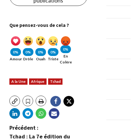
publications
mars 2024
février
Que pensez-vous de cela ?
2024
janvier
0%
2024
0%
0%
0%
0%
En
Amour
Drôle
Ouah
Triste
Colère
décembre
2023
A la Une
Afrique
Tchad
novembre
2023
octobre
2023
septembre
N
Précédent :
2023
Tchad : La 7e édition du