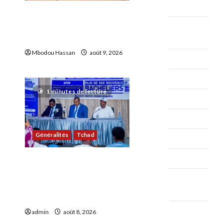
2020
N’Djamena : De nouveaux
ouvrages pour embellir la
septembre
capitale
2020
Mbodou Hassan
août 9, 2026
août 2020
0
11
juillet 2020
1 minutes de lecture
juin 2020
mai 2020
Généralités
Tchad
avril 2020
mars 2020
JOAP 2026 : Une journée
d’orientation au service
février
de la jeunesse
2020
tchadienne
janvier
admin
août 8, 2026
0
9