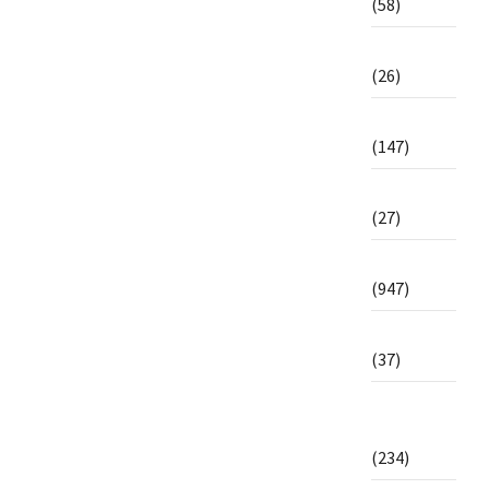
(58)
Ma vidéo
(26)
Médias
(147)
Migration
(27)
Monde
(947)
Numérique
(37)
Paix et
sécurité
(234)