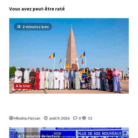
Vous avez peut-être raté
2 minutes lues
A la Une
N’Djamena : De nouveaux ouvrages pour
embellir la capitale
Mbodou Hassan
août 9, 2026
0
11
1 minutes de lecture