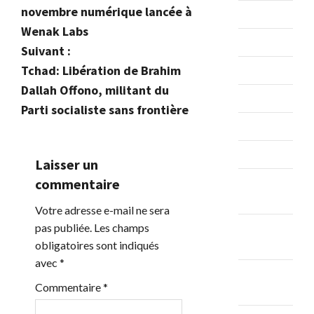
a
novembre numérique lancée à
août 2023
v
Wenak Labs
juillet 2023
Suivant :
i
Tchad: Libération de Brahim
juin 2023
g
Dallah Offono, militant du
mai 2023
Parti socialiste sans frontière
a
avril 2023
t
mars 2023
Laisser un
i
commentaire
février
2023
o
Votre adresse e-mail ne sera
pas publiée.
Les champs
janvier
n
obligatoires sont indiqués
2023
avec
*
d
décembre
Commentaire
*
2022
e