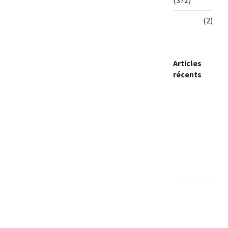
(372)
Videos
(2)
Articles
récents
N’Djamena
: De
nouveaux
ouvrages
pour
embellir la
capitale
JOAP 2026
: Une
journée