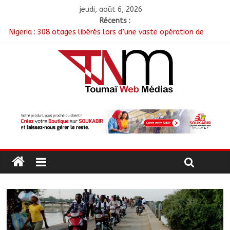
jeudi, août 6, 2026
Récents :
Nigeria : 308 otages libérés lors d’une vaste opération de
sauvetage
Santé : La Commune de N’Djamena et l’OMS renforcent leur
coopération
RGPH-3 : Les communautés nomades de Ferrick Kodjoguila se
mobilisent pour le recensement
Jeunesse : Un programme d’un milliard de FCFA pour former
100 jeunes entrepreneurs tchadiens au Maroc
Tchad : L’AMET réagit à la suspension des demandes de
création de journaux en ligne