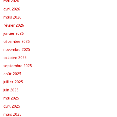
mai 2026
des demandes de création de journaux
en ligne
avril 2026
août 5, 2026
No Comments
mars 2026
février 2026
Tchad : Le CESCE ouvre sa deuxième
session ordinaire consacrée à la
janvier 2026
transition numérique
décembre 2025
août 5, 2026
No Comments
novembre 2025
octobre 2025
Nigeria : 308 otages libérés lors d’une
vaste opération de sauvetage
septembre 2025
août 6, 2026
No Comments
août 2025
juillet 2025
juin 2025
mai 2025
avril 2025
mars 2025