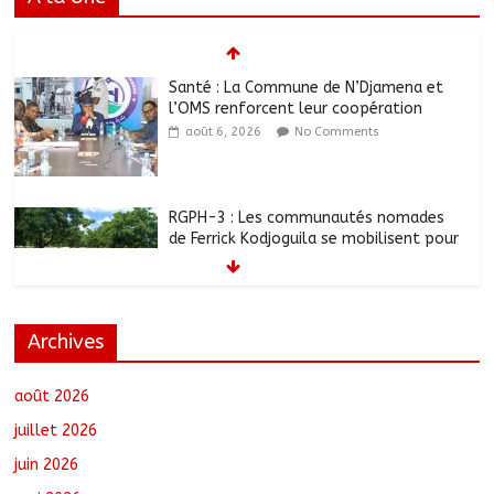
Santé : La Commune de N’Djamena et
l’OMS renforcent leur coopération
août 6, 2026
No Comments
RGPH-3 : Les communautés nomades
de Ferrick Kodjoguila se mobilisent pour
le recensement
août 6, 2026
No Comments
Archives
Jeunesse : Un programme d’un milliard
de FCFA pour former 100 jeunes
entrepreneurs tchadiens au Maroc
août 2026
août 5, 2026
No Comments
juillet 2026
juin 2026
Tchad : L’AMET réagit à la suspension