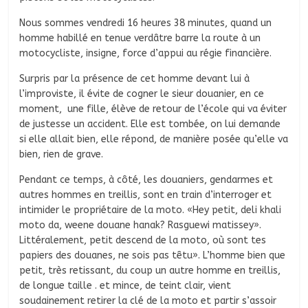
Nous sommes vendredi 16 heures 38 minutes, quand un
homme habillé en tenue verdâtre barre la route à un
motocycliste, insigne, force d’appui au régie financière.
Surpris par la présence de cet homme devant lui à
l’improviste, il évite de cogner le sieur douanier, en ce
moment, une fille, élève de retour de l’école qui va éviter
de justesse un accident. Elle est tombée, on lui demande
si elle allait bien, elle répond, de manière posée qu’elle va
bien, rien de grave.
Pendant ce temps, à côté, les douaniers, gendarmes et
autres hommes en treillis, sont en train d’interroger et
intimider le propriétaire de la moto. «Hey petit, deli khali
moto da, weene douane hanak? Rasguewi matissey».
Littéralement, petit descend de la moto, où sont tes
papiers des douanes, ne sois pas têtu». L’homme bien que
petit, très retissant, du coup un autre homme en treillis,
de longue taille . et mince, de teint clair, vient
soudainement retirer la clé de la moto et partir s’assoir