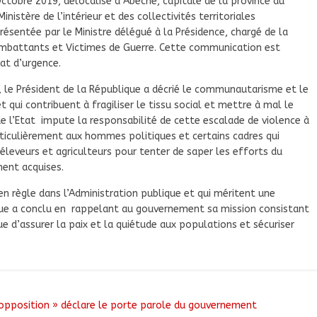
 Octobre 2019, délocalisé à Abéché, capitale de la province du
istère de l’intérieur et des collectivités territoriales
résentée par le Ministre délégué à la Présidence, chargé de la
combattants et Victimes de Guerre. Cette communication est
tat d’urgence.
, le Président de la République a décrié le communautarisme et le
 qui contribuent à fragiliser le tissu social et mettre à mal le
e l’Etat impute la responsabilité de cette escalade de violence à
ticulièrement aux hommes politiques et certains cadres qui
leveurs et agriculteurs pour tenter de saper les efforts du
ment acquises.
en règle dans l’Administration publique et qui méritent une
ique a conclu en rappelant au gouvernement sa mission consistant
 d’assurer la paix et la quiétude aux populations et sécuriser
’opposition » déclare le porte parole du gouvernement