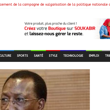
cement de la campagne de vulgarisation de la politique nationale 
 installe ses nouvelles instances locales à Sarh Rural
cence des braquages sur l’axe Faya-Kalaït
re intensifie le suivi des chantiers municipaux
 nouveaux bacheliers orientés vers leur avenir
CULTURE
SPORTS
SANTÉ
STYLE
TECHNOLOGIE
EMPLOI
TRI