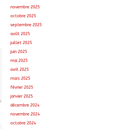
Oum-Hadjer : L’ADESC
novembre 2025
offre des semences
certifiées aux
octobre 2025
producteurs de cinq
villages
septembre 2025
août 6, 2026
No
août 2025
Comments
juillet 2025
Moyen-Chari :
juin 2025
Lancement de la
campagne de
mai 2025
vulgarisation de la
avril 2025
politique nationale de
DDR
mars 2025
août 7, 2026
No Comments
février 2025
janvier 2025
décembre 2024
novembre 2024
octobre 2024