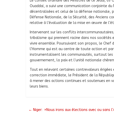
Le Conseil ordinaire des Ministres de ce Jeudi, 03
Ouaddaï, a suivi une communication conjointe du Min
décentralisées et celui de la défense nationale, p
Défense Nationale, de la Sécurité, des Anciens 
relative à l’évaluation de la mise en œuvre de l’é
Intervenant sur les conflits intercommunautaires
tribalisme qui prennent racine dans nos sociétés et
vivre ensemble. Poursuivant son propos, le Chef d
l’Homme qui est au centre de toute action et par
instrumentalisent les communautés, surtout les é
gouvernement, la paix et l’unité nationale chère
Tout en relevant certaines contrevaleurs érigées 
correction immédiate, le Président de la Républ
à mener des actions continues et soutenues en vue
leurs biens.
←
Niger: »Nous irons aux élections avec ou sans l