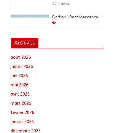
Comments
Borkou : Recrudescence
des braquages sur l’axe
Faya-Kalaït
août 7, 2026
No
Comments
Archives
N’Djamena : Le maire
août 2026
intensifie le suivi des
chantiers municipaux
juillet 2026
août 7, 2026
No
juin 2026
Comments
mai 2026
Moyen-Chari : Les
avril 2026
nouveaux bacheliers
mars 2026
orientés vers leur
avenir
février 2026
août 7, 2026
No
janvier 2026
Comments
décembre 2025