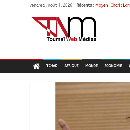
vendredi, août 7, 2026
Récents :
Moyen-Chari : Lan
Barh-Koh : Le MPS
Borkou : Recrudes
N’Djamena : Le mai
Moyen-Chari : Les
TCHAD
AFRIQUE
MONDE
ECONOMIE