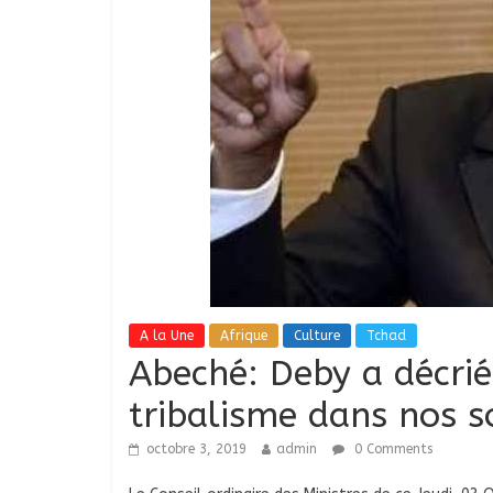
A la Une
Afrique
Culture
Tchad
Abeché: Deby a décri
tribalisme dans nos s
octobre 3, 2019
admin
0 Comments