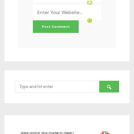
Website
*
Search
for: