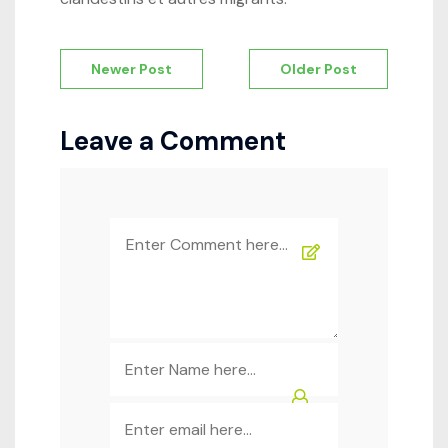
Navigation
Newer Post
Older Post
de
l’article
Leave a Comment
Comment
*
Name
*
Email
*