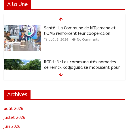
A la Une
Santé : La Commune de N’Djamena et
l’OMS renforcent leur coopération
août 6, 2026
No Comments
RGPH-3 : Les communautés nomades
de Ferrick Kodjoguila se mobilisent pour
le recensement
août 6, 2026
No Comments
Archives
Jeunesse : Un programme d’un milliard
de FCFA pour former 100 jeunes
entrepreneurs tchadiens au Maroc
août 2026
août 5, 2026
No Comments
juillet 2026
juin 2026