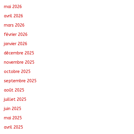
Tchad : L’AMET réagit à la suspension
mai 2026
des demandes de création de journaux
en ligne
avril 2026
août 5, 2026
No Comments
mars 2026
février 2026
Coopération aérienne : Air France salue
les progrès du Tchad en matière de
janvier 2026
sûreté
décembre 2025
août 6, 2026
No Comments
novembre 2025
octobre 2025
Nigeria : 308 otages libérés lors d’une
vaste opération de sauvetage
septembre 2025
août 6, 2026
No Comments
août 2025
juillet 2025
juin 2025
mai 2025
avril 2025