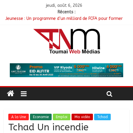
jeudi, août 6, 2026
Récents :
Jeunesse : Un programme d’un milliard de FCFA pour former
100 jeunes entrepreneurs tchadiens au Maroc
Coopération aérienne : Air France salue les progrès du Tchad
en matière de sûreté
Nigeria : 308 otages libérés lors d’une vaste opération de
sauvetage
Santé : La Commune de N’Djamena et l’OMS renforcent leur
coopération
RGPH-3 : Les communautés nomades de Ferrick Kodjoguila se
mobilisent pour le recensement
A la Une
Economie
Emploi
Ma vidéo
Tchad
Tchad Un incendie