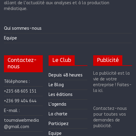
allant de l’actualité aux analyses et à la production
médiatique.
Qui sommes-nous
Equipe
Contactez-
Le Club
Publicité
nous
La publicité est la
Depuis 48 heures
vie de votre
Téléphones :
Le Blog
entreprise ! Faites-
la ici.
+235 68 605 151
Les éditions
+236 99 404 644
L’agenda
Contactez-nous
E-mail :
La charte
pour toutes vos
demandes de
toumaiwebmedia
Participez
publicité.
@gmail.com
Equipe