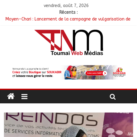
vendredi, août 7, 2026
Récents :
Moyen-Chari : Lancement de la campagne de vulgarisation de
la politique nationale de DDR
Barh-Koh : Le MPS installe ses nouvelles instances locales à
Sarh Rural
Borkou : Recrudescence des braquages sur l’axe Faya-Kalaït
N’Djamena : Le maire intensifie le suivi des chantiers
municipaux
Moyen-Chari : Les nouveaux bacheliers orientés vers leur
avenir