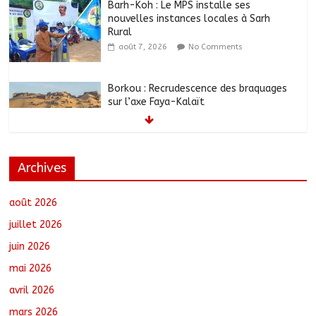
Barh-Koh : Le MPS installe ses
nouvelles instances locales à Sarh
Rural
août 7, 2026
No Comments
Borkou : Recrudescence des braquages
sur l’axe Faya-Kalaït
août 7, 2026
No Comments
Archives
N’Djamena : Le maire intensifie le suivi
des chantiers municipaux
août 7, 2026
No Comments
août 2026
juillet 2026
juin 2026
Moyen-Chari : Les nouveaux bacheliers
mai 2026
orientés vers leur avenir
août 7, 2026
No Comments
avril 2026
mars 2026