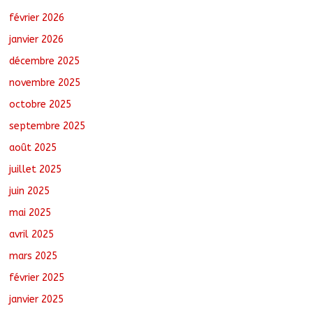
février 2026
Oum-Hadjer : L’ADESC offre des
semences certifiées aux producteurs de
janvier 2026
cinq villages
décembre 2025
août 6, 2026
No Comments
novembre 2025
octobre 2025
Moyen-Chari : Lancement de la
campagne de vulgarisation de la
septembre 2025
politique nationale de DDR
août 7, 2026
No Comments
août 2025
juillet 2025
juin 2025
mai 2025
avril 2025
mars 2025
février 2025
janvier 2025