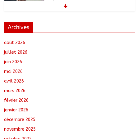
d’adhésion
août 8, 2026
No Comments
Archives
أبشي: الرئيس الولائي للحزب الإصلاحي بولاية
وداي يطالب الحكومة بمعالجة أزمة المياه
والوقود وغاز الطهي.
août 2026
août 8, 2026
No Comments
juillet 2026
juin 2026
Ati : Une journée de salubrité organisée
mai 2026
au marché moderne
août 8, 2026
No Comments
avril 2026
mars 2026
février 2026
Toukra : La gare routière en pleine
réhabilitation pour améliorer la
janvier 2026
mobilité
décembre 2025
août 8, 2026
No Comments
novembre 2025
octobre 2025
Sport : Gazelle FC se dote d’une