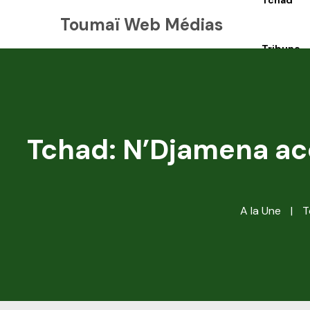
Tchad
Toumaï Web Médias
Tribune
Tchad: N’Djamena accu
A la Une
|
T