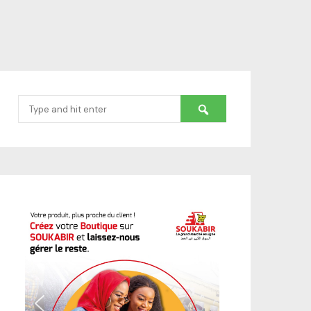
Search
for: