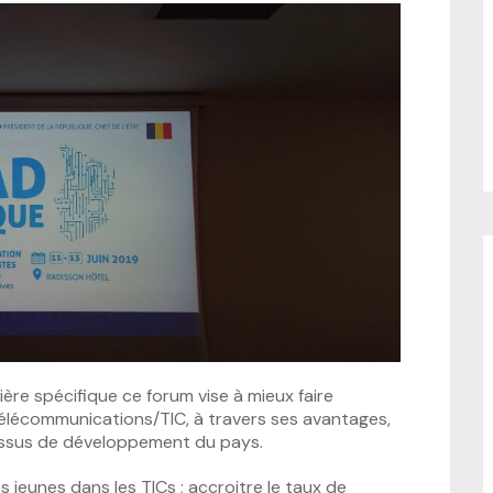
ère spécifique ce forum vise à mieux faire
télécommunications/TIC, à travers ses avantages,
cessus de développement du pays.
 jeunes dans les TICs ; accroitre le taux de