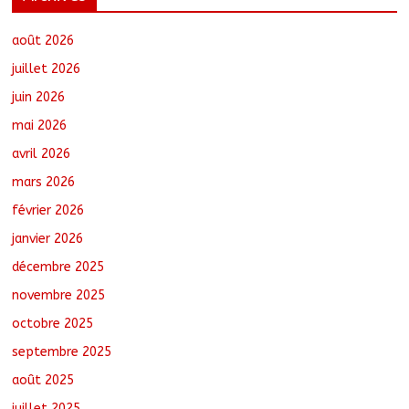
Moyen-Chari : Les nouveaux bacheliers
orientés vers leur avenir
août 7, 2026
No Comments
août 2026
juillet 2026
juin 2026
Oum-Hadjer : L’ADESC offre des
mai 2026
semences certifiées aux producteurs de
cinq villages
avril 2026
août 6, 2026
No Comments
mars 2026
février 2026
RGPH-3 : Le Tchad clôture la collecte
des données avec plus de 4,3 millions
janvier 2026
de ménages recensés
décembre 2025
août 6, 2026
No Comments
novembre 2025
octobre 2025
Barh-Koh : Le MPS installe ses
nouvelles instances locales à Sarh
septembre 2025
Rural
août 7, 2026
No Comments
août 2025
juillet 2025