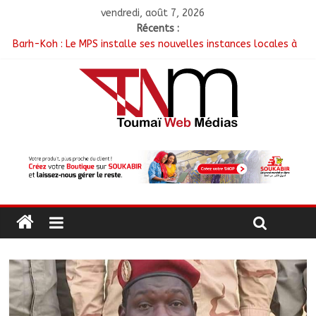
vendredi, août 7, 2026
Récents :
Barh-Koh : Le MPS installe ses nouvelles instances locales à
Sarh Rural
Borkou : Recrudescence des braquages sur l’axe Faya-Kalaït
N’Djamena : Le maire intensifie le suivi des chantiers
municipaux
Moyen-Chari : Les nouveaux bacheliers orientés vers leur
avenir
Oum-Hadjer : L’ADESC offre des semences certifiées aux
producteurs de cinq villages