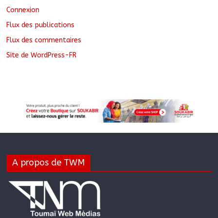
Connexion
Flux des publications
Flux des commentaires
Site de WordPress-FR
A propos de TWM