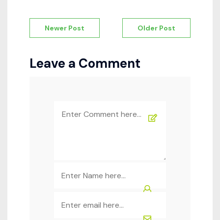
Navigation
Newer Post
Older Post
de
l’article
Leave a Comment
Comment
*
Name
*
Email
*