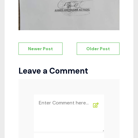
Navigation
Newer Post
Older Post
de
l’article
Leave a Comment
Comment
*
Name