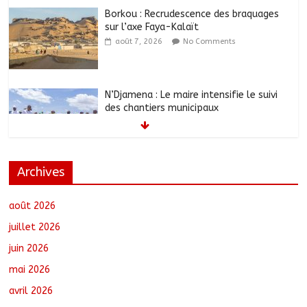
Borkou : Recrudescence des braquages
sur l’axe Faya-Kalaït
août 7, 2026
No Comments
N’Djamena : Le maire intensifie le suivi
des chantiers municipaux
août 7, 2026
No Comments
Archives
Moyen-Chari : Les nouveaux bacheliers
orientés vers leur avenir
août 7, 2026
No Comments
août 2026
juillet 2026
juin 2026
Oum-Hadjer : L’ADESC offre des
mai 2026
semences certifiées aux producteurs de
cinq villages
avril 2026
août 6, 2026
No Comments