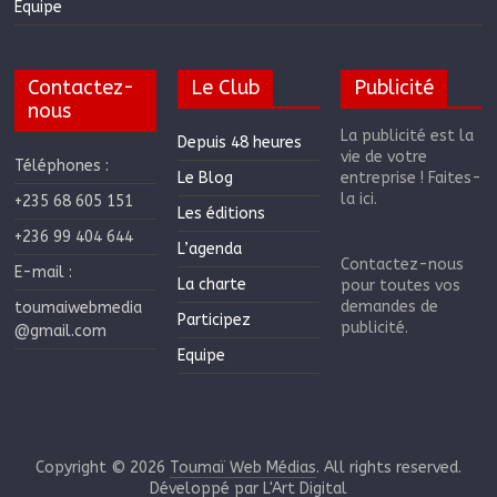
Equipe
Contactez-
Le Club
Publicité
nous
La publicité est la
Depuis 48 heures
vie de votre
Téléphones :
Le Blog
entreprise ! Faites-
la ici.
+235 68 605 151
Les éditions
+236 99 404 644
L’agenda
Contactez-nous
E-mail :
La charte
pour toutes vos
demandes de
toumaiwebmedia
Participez
publicité.
@gmail.com
Equipe
Copyright © 2026
Toumaï Web Médias
. All rights reserved.
Développé par
L'Art Digital