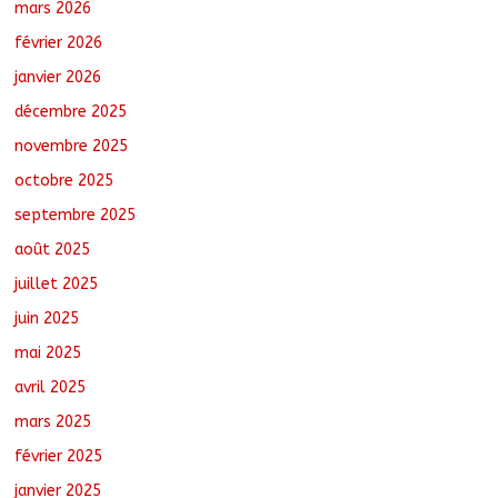
mars 2026
février 2026
RGPH-3 : Le Tchad clôture la collecte
des données avec plus de 4,3 millions
janvier 2026
de ménages recensés
décembre 2025
août 6, 2026
No Comments
novembre 2025
octobre 2025
Barh-Koh : Le MPS installe ses
nouvelles instances locales à Sarh
septembre 2025
Rural
août 7, 2026
No Comments
août 2025
juillet 2025
juin 2025
mai 2025
avril 2025
mars 2025
février 2025
janvier 2025