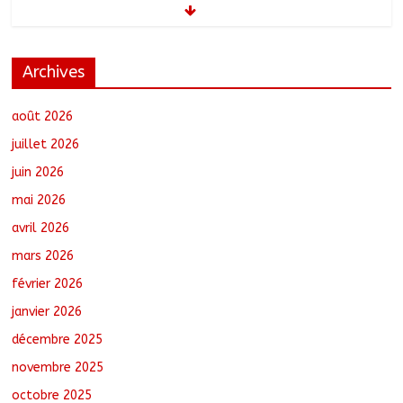
août 7, 2026
No Comments
Archives
Moyen-Chari : Les nouveaux bacheliers
orientés vers leur avenir
août 7, 2026
No Comments
août 2026
juillet 2026
juin 2026
Oum-Hadjer : L’ADESC offre des
mai 2026
semences certifiées aux producteurs de
cinq villages
avril 2026
août 6, 2026
No Comments
mars 2026
février 2026
RGPH-3 : Le Tchad clôture la collecte
des données avec plus de 4,3 millions
janvier 2026
de ménages recensés
décembre 2025
août 6, 2026
No Comments
novembre 2025
octobre 2025
Barh-Koh : Le MPS installe ses