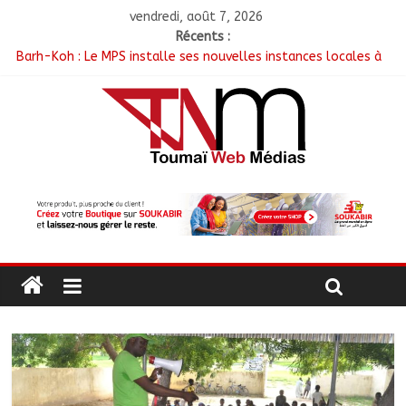
vendredi, août 7, 2026
Récents :
Barh-Koh : Le MPS installe ses nouvelles instances locales à
Sarh Rural
Borkou : Recrudescence des braquages sur l’axe Faya-Kalaït
N’Djamena : Le maire intensifie le suivi des chantiers
municipaux
Moyen-Chari : Les nouveaux bacheliers orientés vers leur
avenir
Oum-Hadjer : L’ADESC offre des semences certifiées aux
producteurs de cinq villages