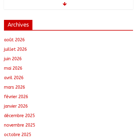
août 6, 2026
No Comments
Archives
RGPH-3 : Les communautés nomades
de Ferrick Kodjoguila se mobilisent pour
le recensement
août 2026
août 6, 2026
No Comments
juillet 2026
juin 2026
Jeunesse : Un programme d’un milliard
mai 2026
de FCFA pour former 100 jeunes
entrepreneurs tchadiens au Maroc
avril 2026
août 5, 2026
No Comments
mars 2026
février 2026
Tchad : L’AMET réagit à la suspension
des demandes de création de journaux
janvier 2026
en ligne
décembre 2025
août 5, 2026
No Comments
novembre 2025
octobre 2025
Coopération aérienne : Air France salue