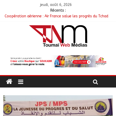
jeudi, août 6, 2026
Récents :
Coopération aérienne : Air France salue les progrès du Tchad
en matière de sûreté
Nigeria : 308 otages libérés lors d’une vaste opération de
sauvetage
Santé : La Commune de N’Djamena et l’OMS renforcent leur
coopération
RGPH-3 : Les communautés nomades de Ferrick Kodjoguila se
mobilisent pour le recensement
Jeunesse : Un programme d’un milliard de FCFA pour former
100 jeunes entrepreneurs tchadiens au Maroc