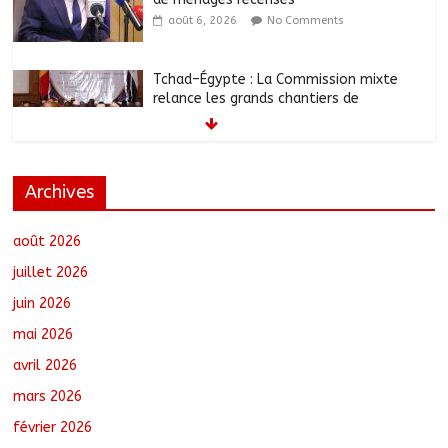
août 6, 2026
No Comments
Tchad–Égypte : La Commission mixte
relance les grands chantiers de
coopération
août 6, 2026
No Comments
Archives
Coopération aérienne : Air France salue
les progrès du Tchad en matière de
sûreté
août 2026
août 6, 2026
No Comments
juillet 2026
juin 2026
Nigeria : 308 otages libérés lors d’une
mai 2026
vaste opération de sauvetage
août 6, 2026
No Comments
avril 2026
mars 2026
février 2026
Santé : La Commune de N’Djamena et