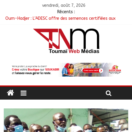
vendredi, août 7, 2026
Récents :
Oum-Hadjer : L’ADESC offre des semences certifiées aux
producteurs de cinq villages
RGPH-3 : Le Tchad clôture la collecte des données avec plus
de 4,3 millions de ménages recensés
Tchad–Égypte : La Commission mixte relance les grands
chantiers de coopération
Coopération aérienne : Air France salue les progrès du Tchad
en matière de sûreté
Nigeria : 308 otages libérés lors d’une vaste opération de
sauvetage