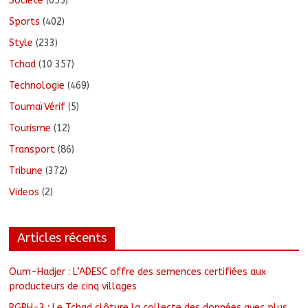
Société
(655)
Sports
(402)
Style
(233)
Tchad
(10 357)
Technologie
(469)
ToumaïVérif
(5)
Tourisme
(12)
Transport
(86)
Tribune
(372)
Videos
(2)
Articles récents
Oum-Hadjer : L’ADESC offre des semences certifiées aux
producteurs de cinq villages
RGPH-3 : Le Tchad clôture la collecte des données avec plus