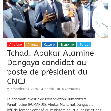
A la Une
Afrique
Culture
Economie
Tchad
Tchad: Abakar Alamine
Dangaya candidat au
poste de président du
CNCJ
novembre 24, 2020
admin
0 Comments
Le candidat investit de l’Association Humanitaire
Panafricaine (HUMANUS), Abakar Mahamat Dangaya a
officiellement déposé au ministère de la jeunesse et des