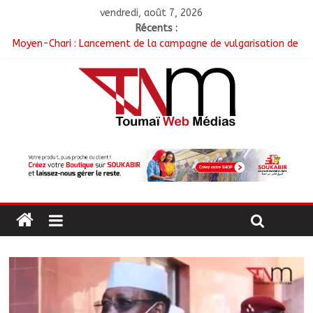
vendredi, août 7, 2026
Récents :
Moyen-Chari : Lancement de la campagne de vulgarisation de
la politique nationale de DDR
Barh-Koh : Le MPS installe ses nouvelles instances locales à
Sarh Rural
Borkou : Recrudescence des braquages sur l’axe Faya-Kalaït
N’Djamena : Le maire intensifie le suivi des chantiers
municipaux
Moyen-Chari : Les nouveaux bacheliers orientés vers leur
avenir