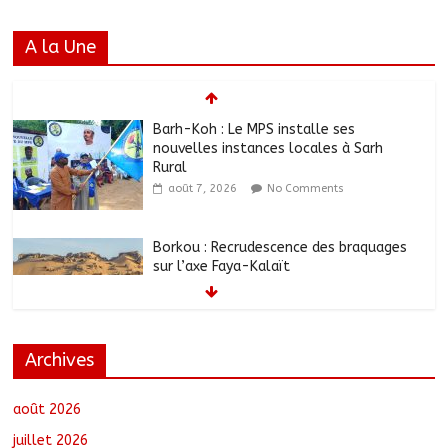
A la Une
Barh-Koh : Le MPS installe ses
nouvelles instances locales à Sarh
Rural
août 7, 2026
No Comments
Borkou : Recrudescence des braquages
sur l’axe Faya-Kalaït
août 7, 2026
No Comments
Archives
N’Djamena : Le maire intensifie le suivi
des chantiers municipaux
août 7, 2026
No Comments
août 2026
juillet 2026