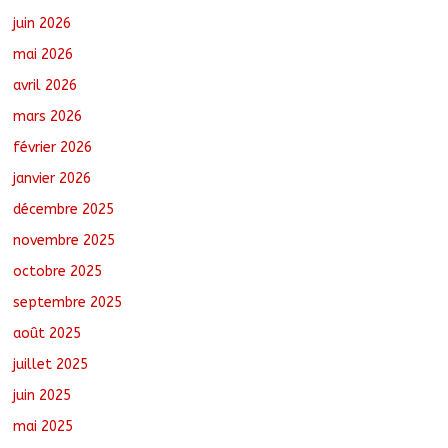
juin 2026
Moyen-Chari : Les nouveaux bacheliers
mai 2026
orientés vers leur avenir
août 7, 2026
No Comments
avril 2026
mars 2026
février 2026
Oum-Hadjer : L’ADESC offre des
semences certifiées aux producteurs de
janvier 2026
cinq villages
décembre 2025
août 6, 2026
No Comments
novembre 2025
octobre 2025
Moyen-Chari : Lancement de la
campagne de vulgarisation de la
septembre 2025
politique nationale de DDR
août 7, 2026
No Comments
août 2025
juillet 2025
juin 2025
mai 2025