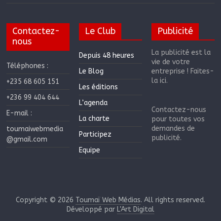
Contactez-
Le Club
Publicité
nous
La publicité est la
Depuis 48 heures
vie de votre
Téléphones :
Le Blog
entreprise ! Faites-
la ici.
+235 68 605 151
Les éditions
+236 99 404 644
L’agenda
Contactez-nous
E-mail :
La charte
pour toutes vos
demandes de
toumaiwebmedia
Participez
publicité.
@gmail.com
Equipe
Copyright © 2026
Toumaï Web Médias
. All rights reserved.
Développé par
L'Art Digital