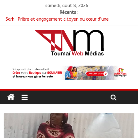
samedi, août 8, 2026
Récents :
Sarh : Prière et engagement citoyen au cœur d’une
mobilisation religieuse
Politique : Le RPC lance l’opération de dépôt des demandes de
cartes d’adhésion
أبشي: الرئيس الولائي للحزب الإصلاحي بولاية وداي يطالب الحكومة
بمعالجة أزمة المياه والوقود وغاز الطهي.
Ati : Une journée de salubrité organisée au marché moderne
Toukra : La gare routière en pleine réhabilitation pour
améliorer la mobilité