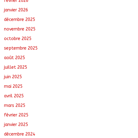
février 2026
Littérature : Asseya Youssouf Wore
dédicace son premier roman « Sous la
janvier 2026
lumière de ma foi »
décembre 2025
août 8, 2026
No Comments
novembre 2025
octobre 2025
Sarh : Prière et engagement citoyen au
cœur d’une mobilisation religieuse
septembre 2025
août 8, 2026
No Comments
août 2025
juillet 2025
juin 2025
mai 2025
avril 2025
mars 2025
février 2025
janvier 2025
décembre 2024