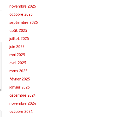
commandant en
novembre 2025
second
août 7, 2026
No
octobre 2025
Comments
septembre 2025
août 2025
Moyen-Chari :
Lancement de la
juillet 2025
campagne de
vulgarisation de la
juin 2025
politique nationale de
mai 2025
DDR
août 7, 2026
No Comments
avril 2025
mars 2025
Ati : Une journée de
salubrité organisée au
février 2025
marché moderne
janvier 2025
août 8, 2026
No
Comments
décembre 2024
novembre 2024
octobre 2024