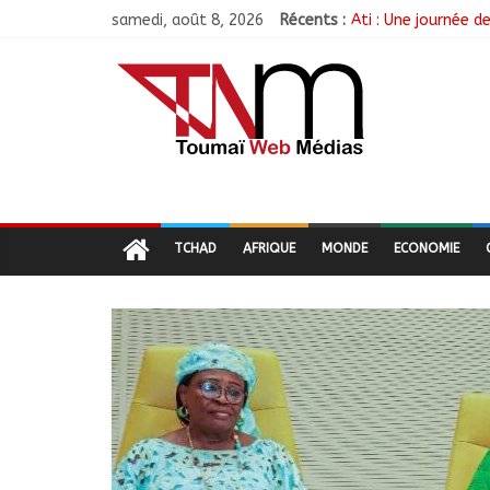
samedi, août 8, 2026
Récents :
Ati : Une journée 
Toukra : La gare ro
Littérature : Asse
Tchad : 18 jeunes r
TCHAD/FMM/CBLT : 
TCHAD
AFRIQUE
MONDE
ECONOMIE