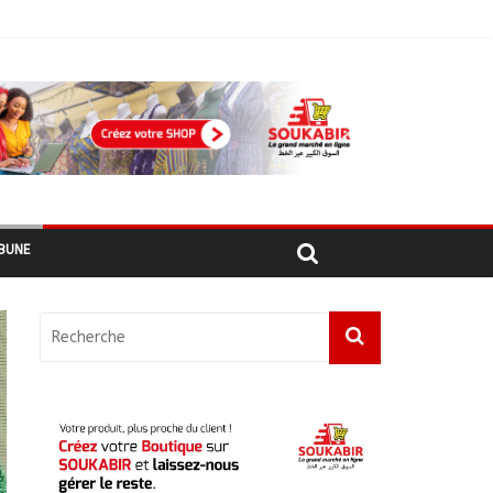
ma foi »
e au projet « Tadrib & Khidmè »
BUNE