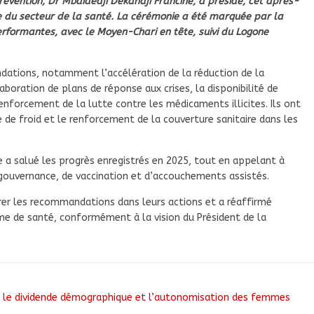
Prévention, Dr Mbaidedji Dekandji Francine, a présidé, cet après-
te du secteur de la santé. La cérémonie a été marquée par la
erformantes, avec le Moyen-Chari en tête, suivi du Logone
dations, notamment l’accélération de la réduction de la
aboration de plans de réponse aux crises, la disponibilité de
enforcement de la lutte contre les médicaments illicites. Ils ont
 de froid et le renforcement de la couverture sanitaire dans les
ne a salué les progrès enregistrés en 2025, tout en appelant à
gouvernance, de vaccination et d’accouchements assistés.
grer les recommandations dans leurs actions et a réaffirmé
me de santé, conformément à la vision du Président de la
.
ur le dividende démographique et l’autonomisation des femmes