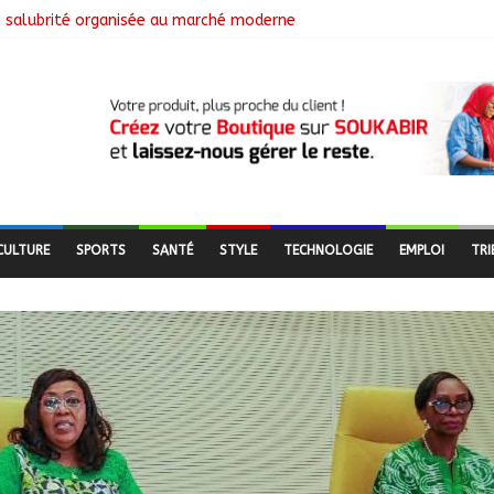
de salubrité organisée au marché moderne
utière en pleine réhabilitation pour améliorer la mobilité
ya Youssouf Wore dédicace son premier roman « Sous la lumière de 
endent une visite dans une entreprise spécialisée en mécanique grâc
Le Général Brahim Oki Dagache devient commandant en second
CULTURE
SPORTS
SANTÉ
STYLE
TECHNOLOGIE
EMPLOI
TRI