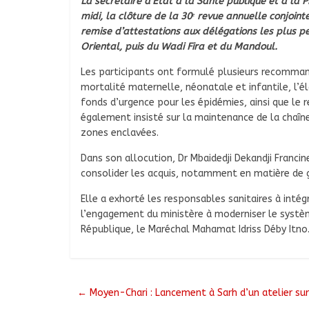
La secrétaire d’État à la Santé publique et à la 
midi, la clôture de la 30ᵉ revue annuelle conjoin
remise d’attestations aux délégations les plus p
Oriental, puis du Wadi Fira et du Mandoul.
Les participants ont formulé plusieurs recomman
mortalité maternelle, néonatale et infantile, l’él
fonds d’urgence pour les épidémies, ainsi que le r
également insisté sur la maintenance de la chaîne
zones enclavées.
Dans son allocution, Dr Mbaidedji Dekandji Franci
consolider les acquis, notamment en matière de 
Elle a exhorté les responsables sanitaires à inté
l’engagement du ministère à moderniser le systè
République, le Maréchal Mahamat Idriss Déby Itno
←
Moyen-Chari : Lancement à Sarh d’un atelier s