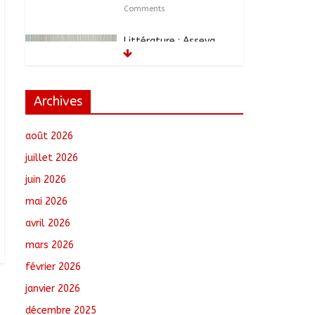
Comments
Littérature : Asseya
Youssouf Wore
dédicace son premier
roman « Sous la
lumière de ma foi »
Archives
août 8, 2026
No
Comments
août 2026
Tchad : 18 jeunes
juillet 2026
rendent une visite dans
juin 2026
une entreprise
spécialisée en
mai 2026
mécanique grâce au
avril 2026
projet « Tadrib &
Khidmè »
mars 2026
août 7, 2026
No Comments
février 2026
TCHAD/FMM/CBLT : Le
janvier 2026
Général Brahim Oki
décembre 2025
Dagache devient