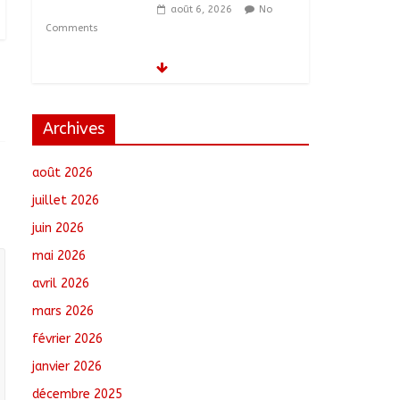
août 6, 2026
No
Comments
Tchad–Égypte : La
Commission mixte
relance les grands
chantiers de
Archives
coopération
août 6, 2026
No
août 2026
Comments
juillet 2026
Coopération aérienne :
juin 2026
Air France salue les
progrès du Tchad en
mai 2026
matière de sûreté
avril 2026
août 6, 2026
No
Comments
mars 2026
février 2026
Nigeria : 308 otages
libérés lors d’une vaste
janvier 2026
opération de
décembre 2025
sauvetage