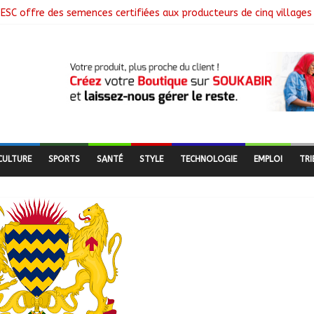
ESC offre des semences certifiées aux producteurs de cinq villages
 clôture la collecte des données avec plus de 4,3 millions de mén
 Commission mixte relance les grands chantiers de coopération
nne : Air France salue les progrès du Tchad en matière de sûreté
ges libérés lors d’une vaste opération de sauvetage
CULTURE
SPORTS
SANTÉ
STYLE
TECHNOLOGIE
EMPLOI
TRI