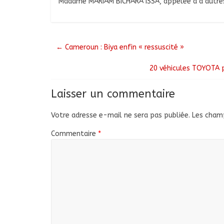
Madame MARIAM BICHARA ISSA, appelée à d’autres
←
Cameroun : Biya enfin « ressuscité »
20 véhicules TOYOTA p
Laisser un commentaire
Votre adresse e-mail ne sera pas publiée.
Les champ
Commentaire
*