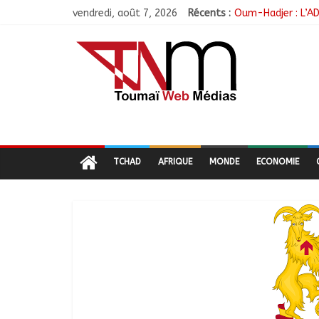
vendredi, août 7, 2026
Récents :
Oum-Hadjer : L’AD
RGPH-3 : Le Tchad
Tchad–Égypte : La
Coopération aérie
Nigeria : 308 ota
TCHAD
AFRIQUE
MONDE
ECONOMIE