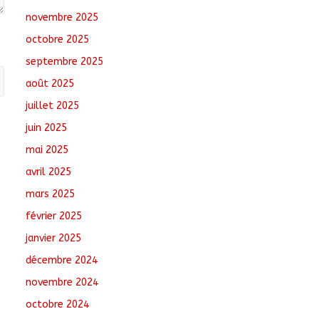
août 6, 2026
No
novembre 2025
Comments
octobre 2025
Santé : La Commune
septembre 2025
de N’Djamena et l’OMS
août 2025
renforcent leur
coopération
juillet 2025
août 6, 2026
No
juin 2025
Comments
mai 2025
Oum-Hadjer : L’ADESC
avril 2025
offre des semences
certifiées aux
mars 2025
producteurs de cinq
février 2025
villages
août 6, 2026
No
janvier 2025
Comments
décembre 2024
novembre 2024
octobre 2024