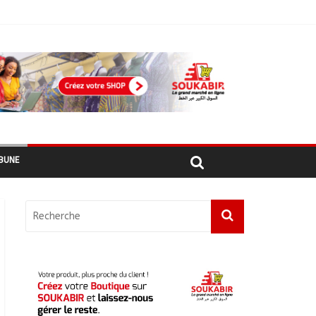
ages recensés
BUNE