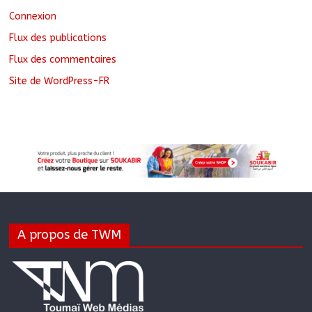
Connexion
Flux des publications
Flux des commentaires
Site de WordPress-FR
A propos de TWM