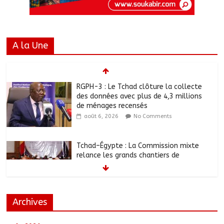
A la Une
RGPH-3 : Le Tchad clôture la collecte
des données avec plus de 4,3 millions
de ménages recensés
août 6, 2026
No Comments
Tchad–Égypte : La Commission mixte
relance les grands chantiers de
coopération
août 6, 2026
No Comments
Archives
Coopération aérienne : Air France salue
les progrès du Tchad en matière de
sûreté