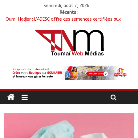
vendredi, août 7, 2026
Récents :
Oum-Hadjer : L’ADESC offre des semences certifiées aux
producteurs de cinq villages
RGPH-3 : Le Tchad clôture la collecte des données avec plus
de 4,3 millions de ménages recensés
Tchad–Égypte : La Commission mixte relance les grands
chantiers de coopération
Coopération aérienne : Air France salue les progrès du Tchad
en matière de sûreté
Nigeria : 308 otages libérés lors d’une vaste opération de
sauvetage