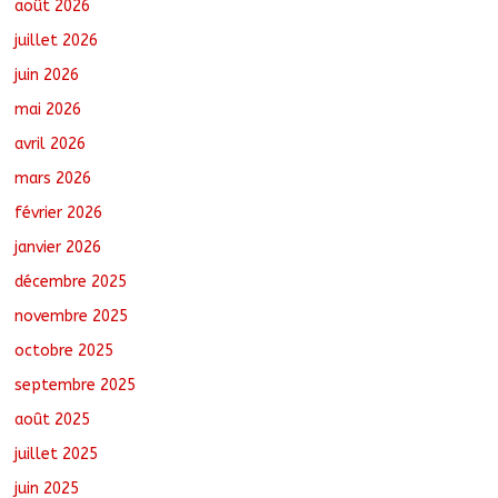
août 2026
août 6, 2026
No Comments
juillet 2026
juin 2026
Nigeria : 308 otages libérés lors d’une
mai 2026
vaste opération de sauvetage
août 6, 2026
No Comments
avril 2026
mars 2026
février 2026
Santé : La Commune de N’Djamena et
l’OMS renforcent leur coopération
janvier 2026
août 6, 2026
No Comments
décembre 2025
novembre 2025
octobre 2025
Oum-Hadjer : L’ADESC offre des
semences certifiées aux producteurs de
septembre 2025
cinq villages
août 6, 2026
No Comments
août 2025
juillet 2025
juin 2025