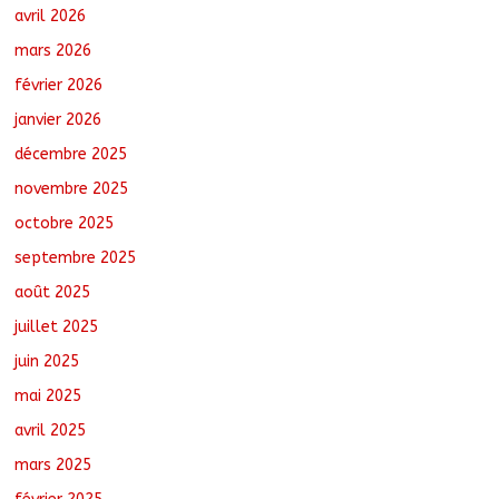
le recensement
avril 2026
août 6, 2026
No Comments
mars 2026
février 2026
Jeunesse : Un programme d’un milliard
de FCFA pour former 100 jeunes
janvier 2026
entrepreneurs tchadiens au Maroc
décembre 2025
août 5, 2026
No Comments
novembre 2025
octobre 2025
Tchad–Égypte : La Commission mixte
relance les grands chantiers de
septembre 2025
coopération
août 6, 2026
No Comments
août 2025
juillet 2025
juin 2025
mai 2025
avril 2025
mars 2025