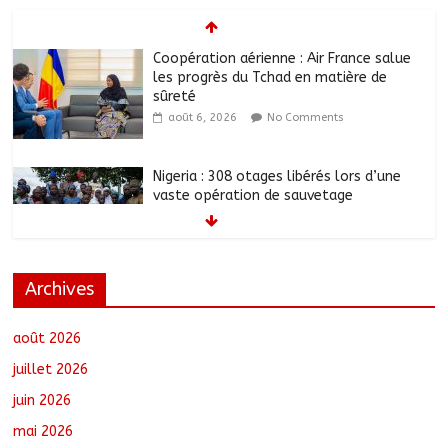
Coopération aérienne : Air France salue
les progrès du Tchad en matière de
sûreté
août 6, 2026
No Comments
Nigeria : 308 otages libérés lors d’une
vaste opération de sauvetage
août 6, 2026
No Comments
Archives
Santé : La Commune de N’Djamena et
l’OMS renforcent leur coopération
août 6, 2026
No Comments
août 2026
juillet 2026
juin 2026
RGPH-3 : Les communautés nomades
mai 2026
de Ferrick Kodjoguila se mobilisent pour