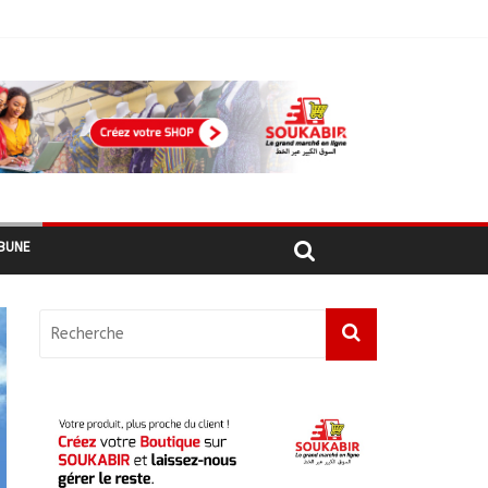
ement
hadiens au Maroc
BUNE