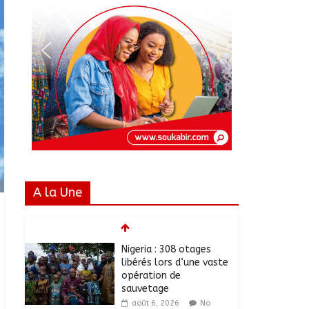
A la Une
Nigeria : 308 otages
libérés lors d’une vaste
opération de
sauvetage
août 6, 2026
No