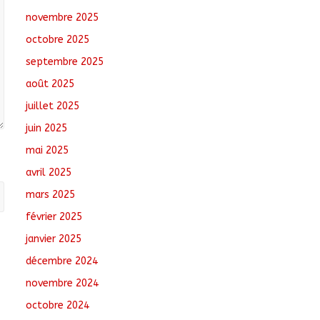
tchadiens au Maroc
novembre 2025
août 5, 2026
No Comments
octobre 2025
Tchad : L’AMET réagit à
septembre 2025
la suspension des
août 2025
demandes de création
de journaux en ligne
juillet 2025
août 5, 2026
No
juin 2025
Comments
mai 2025
Coopération aérienne :
avril 2025
Air France salue les
progrès du Tchad en
mars 2025
matière de sûreté
février 2025
août 6, 2026
No
Comments
janvier 2025
décembre 2024
novembre 2024
octobre 2024