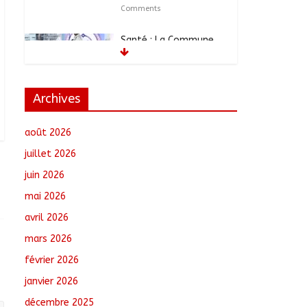
Comments
Santé : La Commune
de N’Djamena et l’OMS
renforcent leur
coopération
août 6, 2026
No
Archives
Comments
août 2026
RGPH-3 : Les
communautés
juillet 2026
nomades de Ferrick
juin 2026
Kodjoguila se
mobilisent pour le
mai 2026
recensement
avril 2026
août 6, 2026
No Comments
mars 2026
Jeunesse : Un
février 2026
programme d’un
milliard de FCFA pour
janvier 2026
former 100 jeunes
décembre 2025
entrepreneurs