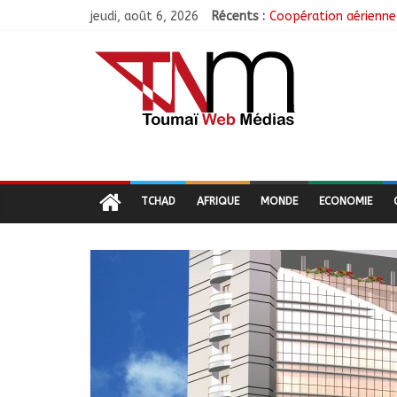
jeudi, août 6, 2026
Récents :
Coopération aérienne 
Nigeria : 308 otages 
Santé : La Commune d
RGPH-3 : Les communa
Jeunesse : Un progra
TCHAD
AFRIQUE
MONDE
ECONOMIE