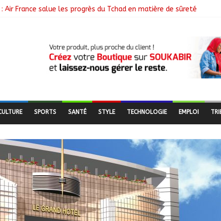
: Air France salue les progrès du Tchad en matière de sûreté
libérés lors d’une vaste opération de sauvetage
e N’Djamena et l’OMS renforcent leur coopération
utés nomades de Ferrick Kodjoguila se mobilisent pour le recens
mme d’un milliard de FCFA pour former 100 jeunes entrepreneurs tc
CULTURE
SPORTS
SANTÉ
STYLE
TECHNOLOGIE
EMPLOI
TRI