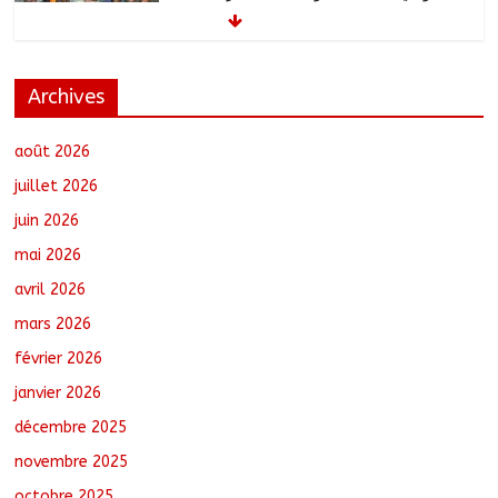
والوقود وغاز الطهي.
août 8, 2026
No Comments
Archives
Ati : Une journée de salubrité organisée
au marché moderne
août 8, 2026
No Comments
août 2026
juillet 2026
juin 2026
Toukra : La gare routière en pleine
mai 2026
réhabilitation pour améliorer la
mobilité
avril 2026
août 8, 2026
No Comments
mars 2026
février 2026
Littérature : Asseya Youssouf Wore
dédicace son premier roman « Sous la
janvier 2026
lumière de ma foi »
décembre 2025
août 8, 2026
No Comments
novembre 2025
octobre 2025
Sarh : Prière et engagement citoyen au