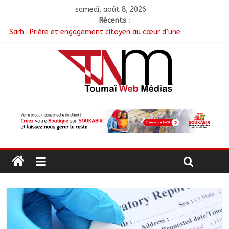
samedi, août 8, 2026
Récents :
Sarh : Prière et engagement citoyen au cœur d’une
mobilisation religieuse
Politique : Le RPC lance l’opération de dépôt des demandes de
cartes d’adhésion
أبشي: الرئيس الولائي للحزب الإصلاحي بولاية وداي يطالب الحكومة
بمعالجة أزمة المياه والوقود وغاز الطهي.
Ati : Une journée de salubrité organisée au marché moderne
Toukra : La gare routière en pleine réhabilitation pour
améliorer la mobilité