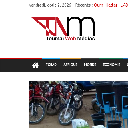
vendredi, août 7, 2026
Récents :
Oum-Hadjer : L’AD
RGPH-3 : Le Tchad
Tchad–Égypte : La
Coopération aérie
Nigeria : 308 ota
TCHAD
AFRIQUE
MONDE
ECONOMIE