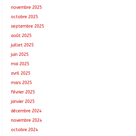
août 6, 2026
No
novembre 2025
Comments
octobre 2025
Santé : La Commune
septembre 2025
de N’Djamena et l’OMS
août 2025
renforcent leur
coopération
juillet 2025
août 6, 2026
No
juin 2025
Comments
mai 2025
Oum-Hadjer : L’ADESC
avril 2025
offre des semences
certifiées aux
mars 2025
producteurs de cinq
février 2025
villages
août 6, 2026
No
janvier 2025
Comments
décembre 2024
novembre 2024
octobre 2024