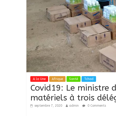
A la Une
Afrique
Santé
Tchad
Covid19: Le ministre d
matériels à trois délé
septembre 7, 2020
admin
0 Comments