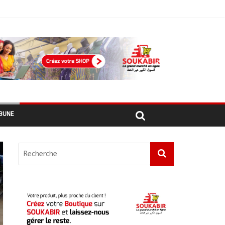
ages recensés
BUNE