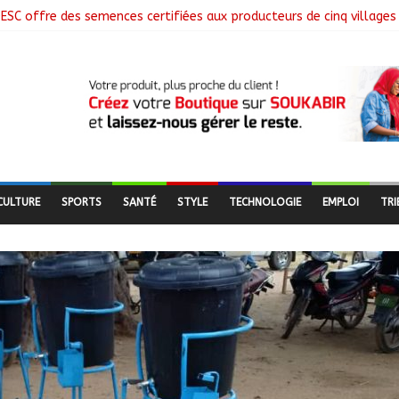
ESC offre des semences certifiées aux producteurs de cinq villages
 clôture la collecte des données avec plus de 4,3 millions de mén
 Commission mixte relance les grands chantiers de coopération
nne : Air France salue les progrès du Tchad en matière de sûreté
ges libérés lors d’une vaste opération de sauvetage
CULTURE
SPORTS
SANTÉ
STYLE
TECHNOLOGIE
EMPLOI
TRI