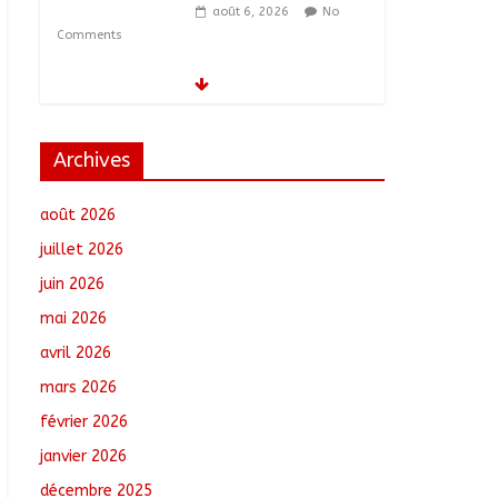
août 6, 2026
No
Comments
Tchad–Égypte : La
Commission mixte
relance les grands
chantiers de
Archives
coopération
août 6, 2026
No
août 2026
Comments
juillet 2026
Coopération aérienne :
juin 2026
Air France salue les
progrès du Tchad en
mai 2026
matière de sûreté
avril 2026
août 6, 2026
No
Comments
mars 2026
février 2026
Nigeria : 308 otages
libérés lors d’une vaste
janvier 2026
opération de
décembre 2025
sauvetage