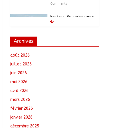
Comments
Borkou : Recrudescence
des braquages sur l’axe
Faya-Kalaït
août 7, 2026
No
Comments
Archives
N’Djamena : Le maire
août 2026
intensifie le suivi des
chantiers municipaux
juillet 2026
août 7, 2026
No
juin 2026
Comments
mai 2026
Moyen-Chari : Les
avril 2026
nouveaux bacheliers
mars 2026
orientés vers leur
avenir
février 2026
août 7, 2026
No
janvier 2026
Comments
décembre 2025