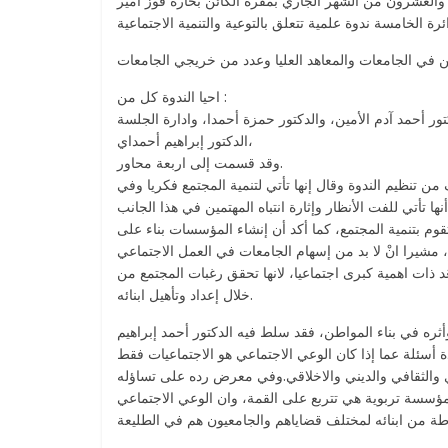
 والعشرون من الشهر الجاري بمقره الكائن بحارة قوز أمير
احيا الندوة كل من :
ر أحمد آدم الأمين، والدكتور حمزة أحمدا، وادارة الجلسة
الدكتور إبراهيم أحمداي،
وقد قسمت إلى اربعة محاور.
تنظيم الندوة وقال إنها تأتي لتنمية المجتمع فكريا وفي
وم بتنمية المجتمع، كما أكد أن إنشاء المؤسسات بناء على
شيرا انْ لا بد من إسهام الجامعات في العمل الاجتماعي
َد ذات اهمية كبرى اجتماعيا، لانها تحقق رغبات المجتمع من
خلال إعداد وتأهيل ابنائه.
أثره في بناء المواطن، فقد سلط فيه الدكتور أحمد إبراهيم
ة أسئلة عما إذا كان الوعي الاجتماعي هو الاجتماعيات فقط
دي والثقافي والديني والاخلاقي.وفي معرض رده على تساؤله
كمؤسسة تربوية هي تتربع على القمة، وان الوعي الاجتماعي