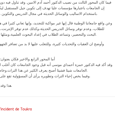
فيما كان المحور الثالث من نصيب الدكتور أحمد آدم الامين. وقد تناول فيه دو
إن الجامعات باعتبارها مؤسسات عليا تهدف إلى تكوين جيل المستقبل ليكو
باستخدام الاساليب والوسائل الحديثة في مجال التدريس والتكوين والبحث العلمي،وذلك لكي يكون لهم أثر بالغ في مجتمعاتهم.
وعن واقع جامعاتنا الوطنية قال إنها غير مواكبة للتجديد، وإنها تعاني كثيرا ف
للطلاب، وعدم توفر وسائل التدريس الحديثة،وكذلك عدم توفر الإنترنت،و
البحث والتحضير، وتساعد الطلاب في إعداد البحوث العلمية،ومثلها غياب البرامج الثقافية المنتظمة والمصاحبة لعملية التدريس.
وأوضح ان العقبات والتحديات كثيرة، وللتغلب عليها لا بد من تضافر الجه
أما المحور الرابع والاخير فكان بعنو)
وقد أكد فيه الدكتور حمزة أحمداي موسى أنه قبل وجود الجامعات كان أغلب ال
الجامعات شيئا فشيئا أصبح يعرف الكثير عن هذا التراث.وخاصة بتوجيه البحث العلمي في الجامعات نحو التراث التشادي.
وفيما يخص إحياء التراث وتطويره يرأى أن المسؤولية تقع على عاتق الاساتذة الباحثين أكثر من على المؤسسات التعليمية.
هذا وقد ختمت الجلسة بمداخلات وأسئلة وجدت ردا من المُحاورِين.
’incident de Toukra