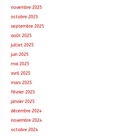
Oum-Hadjer : L’ADESC
novembre 2025
offre des semences
certifiées aux
octobre 2025
producteurs de cinq
villages
septembre 2025
août 6, 2026
No
août 2025
Comments
juillet 2025
Moyen-Chari :
juin 2025
Lancement de la
campagne de
mai 2025
vulgarisation de la
avril 2025
politique nationale de
DDR
mars 2025
août 7, 2026
No Comments
février 2025
janvier 2025
décembre 2024
novembre 2024
octobre 2024