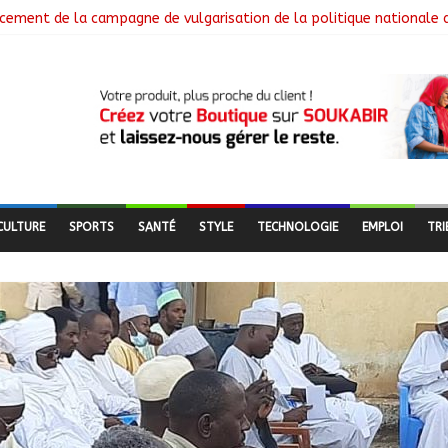
cement de la campagne de vulgarisation de la politique nationale 
 installe ses nouvelles instances locales à Sarh Rural
cence des braquages sur l’axe Faya-Kalaït
re intensifie le suivi des chantiers municipaux
 nouveaux bacheliers orientés vers leur avenir
CULTURE
SPORTS
SANTÉ
STYLE
TECHNOLOGIE
EMPLOI
TRI