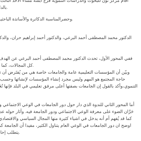
أقام مركز نون للبحوث والدراسات التنموية فرع ابشة مساء الأحد الثالث
بالدائرة الخامسة ندوة علمية تتعلق بالتوعية والتنمية الاجتماعية.
وحضرالمناسبة الدكاترة والأساتذة الباحثين في الجامعات والمعاهد العليا وعدد من خريجي الجامعات.
الدكتور محمد المصطفى أحمد البرعي، والدكتور أحمد إبراهيم حران، والدكتو
ففي المحور الأول، تحدث الدكتور محمد المصطفى أحمد البرعي عن الهدف من 
كل المجالات، كما أنها تأتي للفت الأنظار وإثارة انتباه المهتمين في هذا الجانب.
وبيّن أن المؤسسات التعليمية عامة والجامعات خاصة هي من يُفتَرض أن تق
حاجة المجتمع هو المهم وليس مجرد إنشاء المؤسسات لإنشائها وحسب، م
التنموي،وأكد بالقول إن الجامعات بصفتها أعلى مرفق تعليمي في البلد فإنها تُع
أما المحور الثاني للندوة الذي دار حول دور الجامعات في الوعي الاجتماعي و
حَرَّان الضوء على معرفة الوعي الاجتماعي ودور الجامعة فيه. وأثار حوله عد
كما قد يُفهم أم أنه يدخل في اشياء كثيرة منها المجال السياسي والاقتصا
اوضح ان دور الجامعات في الوعي العام يتناول الكثير، مفيدا أن الجامعة 
يتطلب إحاطة من ابنائه لمختلف قضاياهم والجامعيون هم في الطليعة.