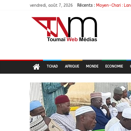
vendredi, août 7, 2026
Récents :
Moyen-Chari : Lan
Barh-Koh : Le MPS
Borkou : Recrudes
N’Djamena : Le mai
Moyen-Chari : Les
TCHAD
AFRIQUE
MONDE
ECONOMIE