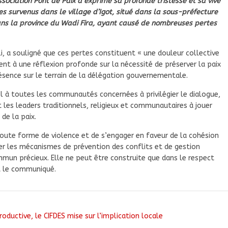
sociation Pont de Paix a exprimé sa profonde tristesse et sa vive
s survenus dans le village d’Igot, situé dans la sous-préfecture
s la province du Wadi Fira, ayant causé de nombreuses pertes
, a souligné que ces pertes constituent « une douleur collective
ent à une réflexion profonde sur la nécessité de préserver la paix
présence sur le terrain de la délégation gouvernementale.
el à toutes les communautés concernées à privilégier le dialogue,
 les leaders traditionnels, religieux et communautaires à jouer
de la paix.
toute forme de violence et de s’engager en faveur de la cohésion
rcer les mécanismes de prévention des conflits et de gestion
ommun précieux. Elle ne peut être construite que dans le respect
ut le communiqué.
oductive, le CIFDES mise sur l’implication locale