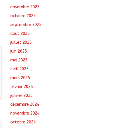
novembre 2025
Ati : Une journée de
octobre 2025
salubrité organisée au
marché moderne
septembre 2025
août 8, 2026
No
août 2025
Comments
juillet 2025
JOAP 2026 : Une
juin 2025
journée d’orientation
au service de la
mai 2025
jeunesse tchadienne
avril 2025
août 8, 2026
No
mars 2025
Comments
février 2025
janvier 2025
décembre 2024
novembre 2024
octobre 2024