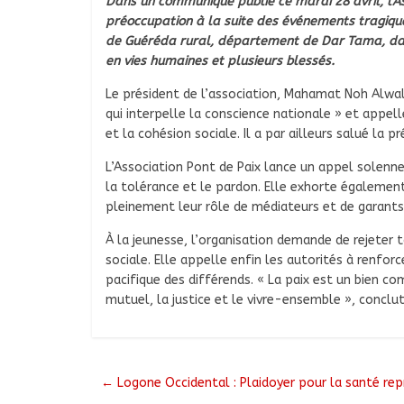
Dans un communiqué publié ce mardi 28 avril, l’As
préoccupation à la suite des événements tragique
de Guéréda rural, département de Dar Tama, dan
en vies humaines et plusieurs blessés.
Le président de l’association, Mahamat Noh Alwali
qui interpelle la conscience nationale » et appell
et la cohésion sociale. Il a par ailleurs salué la 
L’Association Pont de Paix lance un appel solenn
la tolérance et le pardon. Elle exhorte également
pleinement leur rôle de médiateurs et de garants 
À la jeunesse, l’organisation demande de rejeter 
sociale. Elle appelle enfin les autorités à renfo
pacifique des différends. « La paix est un bien c
mutuel, la justice et le vivre-ensemble », concl
←
Logone Occidental : Plaidoyer pour la santé repr