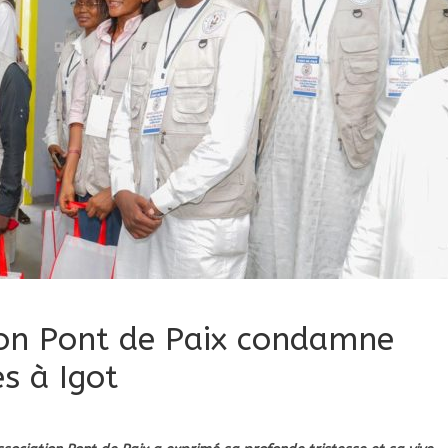
tion Pont de Paix condamne
s à Igot