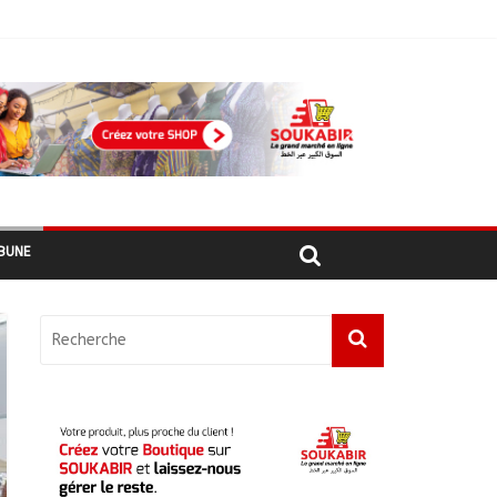
أبشي: الرئيس الولائي للحزب الإصلاحي بولاية وداي يطالب الحكومة بمعالجة أزمة المياه والوقود وغاز الطهي.
BUNE