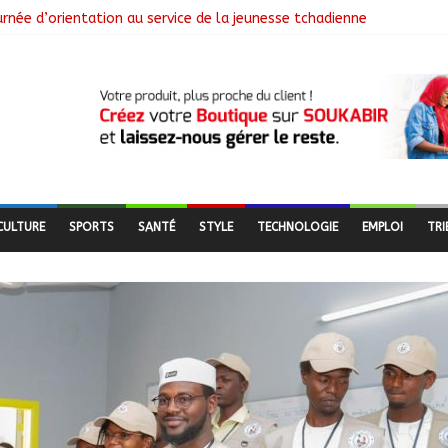
rnée d’orientation au service de la jeunesse tchadienne
se dote d’une nouvelle équipe dirigeante
ngagement citoyen au cœur d’une mobilisation religieuse
 lance l’opération de dépôt des demandes de cartes d’adhésion
CULTURE
SPORTS
SANTÉ
STYLE
TECHNOLOGIE
EMPLOI
TRI