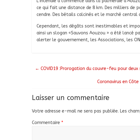
L’incendie a commencé dans la palmeraie d’Aouz
ce qui fait une distance de 8 km. Des milliers de
cendre. Des bétails calcinés et le marché central 
Cependant, les dégâts sont inestimables et imposs
ainsi un slogan «Sauvons Aouzou » a été lancé p
alerter le gouvernement, les Associations, les ON
←
COVID19 :Prorogation du couvre-feu pour deux
Coronavirus en Côte 
Laisser un commentaire
Votre adresse e-mail ne sera pas publiée.
Les champ
Commentaire
*