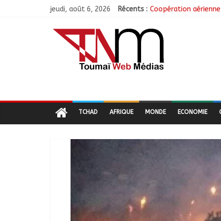
jeudi, août 6, 2026
Récents :
Coopération aérienne 
Nigeria : 308 otages 
Santé : La Commune d
RGPH-3 : Les communa
Jeunesse : Un progra
TCHAD
AFRIQUE
MONDE
ECONOMIE