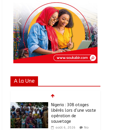
A la Une
Nigeria : 308 otages
libérés lors d’une vaste
opération de
sauvetage
août 6, 2026
No