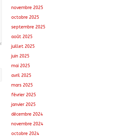
tchadiens au Maroc
novembre 2025
août 5, 2026
No Comments
octobre 2025
Tchad : L’AMET réagit à
septembre 2025
la suspension des
août 2025
demandes de création
de journaux en ligne
juillet 2025
août 5, 2026
No
juin 2025
Comments
mai 2025
Coopération aérienne :
avril 2025
Air France salue les
progrès du Tchad en
mars 2025
matière de sûreté
février 2025
août 6, 2026
No
Comments
janvier 2025
décembre 2024
novembre 2024
octobre 2024