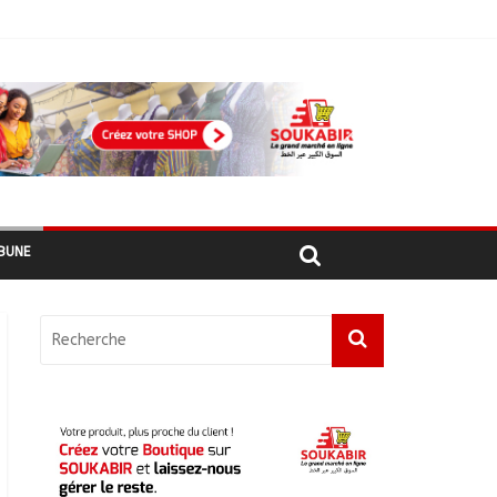
ement
hadiens au Maroc
BUNE