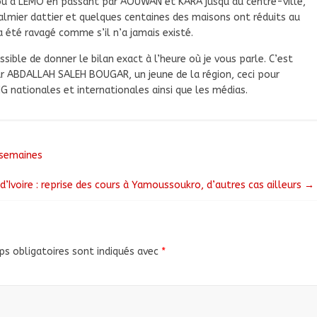
ou à LEMO en passant par AOUWAN et KARA jusqu’au centre-ville,
 palmier dattier et quelques centaines des maisons ont réduits au
a été ravagé comme s’il n’a jamais existé.
ible de donner le bilan exact à l’heure où je vous parle. C’est
ar ABDALLAH SALEH BOUGAR, un jeune de la région, ceci pour
G nationales et internationales ainsi que les médias.
 semaines
d’Ivoire : reprise des cours à Yamoussoukro, d’autres cas ailleurs
→
s obligatoires sont indiqués avec
*