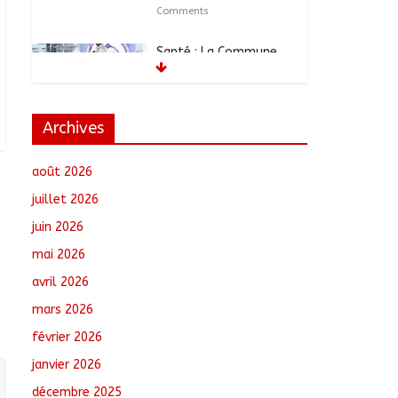
Comments
Santé : La Commune
de N’Djamena et l’OMS
renforcent leur
coopération
août 6, 2026
No
Archives
Comments
août 2026
RGPH-3 : Les
communautés
juillet 2026
nomades de Ferrick
juin 2026
Kodjoguila se
mobilisent pour le
mai 2026
recensement
avril 2026
août 6, 2026
No Comments
mars 2026
Jeunesse : Un
février 2026
programme d’un
milliard de FCFA pour
janvier 2026
former 100 jeunes
décembre 2025
entrepreneurs