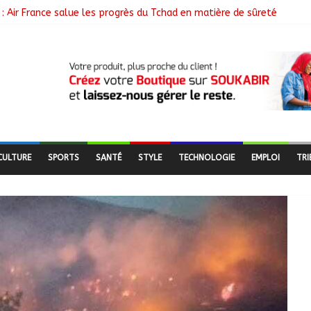
: Air France salue les progrès du Tchad en matière de sûreté
libérés lors d’une vaste opération de sauvetage
e N’Djamena et l’OMS renforcent leur coopération
utés nomades de Ferrick Kodjoguila se mobilisent pour le recens
mme d’un milliard de FCFA pour former 100 jeunes entrepreneurs tc
CULTURE
SPORTS
SANTÉ
STYLE
TECHNOLOGIE
EMPLOI
TRI