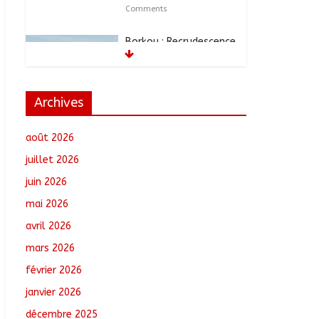
Comments
Borkou : Recrudescence
des braquages sur l’axe
Faya-Kalaït
août 7, 2026
No
Comments
Archives
N’Djamena : Le maire
août 2026
intensifie le suivi des
chantiers municipaux
juillet 2026
août 7, 2026
No
juin 2026
Comments
mai 2026
Moyen-Chari : Les
avril 2026
nouveaux bacheliers
mars 2026
orientés vers leur
avenir
février 2026
août 7, 2026
No
janvier 2026
Comments
décembre 2025