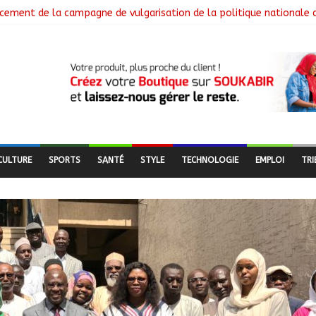
cement de la campagne de vulgarisation de la politique nationale 
 installe ses nouvelles instances locales à Sarh Rural
cence des braquages sur l’axe Faya-Kalaït
re intensifie le suivi des chantiers municipaux
 nouveaux bacheliers orientés vers leur avenir
CULTURE
SPORTS
SANTÉ
STYLE
TECHNOLOGIE
EMPLOI
TRI