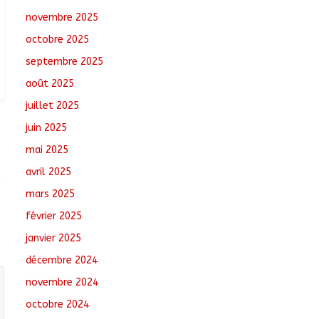
Oum-Hadjer : L’ADESC
novembre 2025
offre des semences
certifiées aux
octobre 2025
producteurs de cinq
villages
septembre 2025
août 6, 2026
No
août 2025
Comments
juillet 2025
Moyen-Chari :
juin 2025
Lancement de la
campagne de
mai 2025
vulgarisation de la
avril 2025
politique nationale de
DDR
mars 2025
août 7, 2026
No Comments
février 2025
janvier 2025
décembre 2024
novembre 2024
octobre 2024