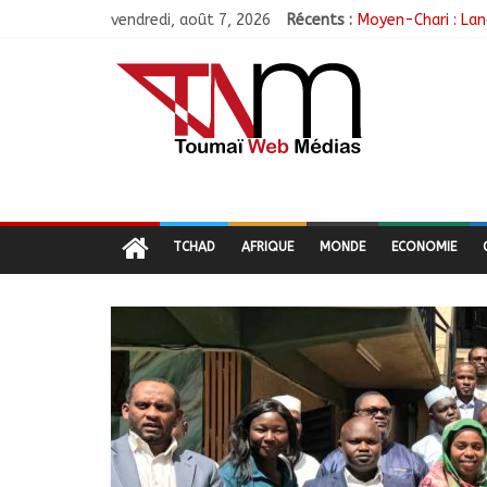
vendredi, août 7, 2026
Récents :
Moyen-Chari : Lan
Barh-Koh : Le MPS
Borkou : Recrudes
N’Djamena : Le mai
Moyen-Chari : Les
TCHAD
AFRIQUE
MONDE
ECONOMIE