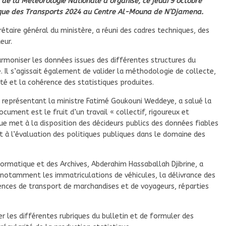
et de la Météorologie Nationale a organisé, ce jeudi 9 octobre
stique des Transports 2024 au Centre Al-Mouna de N’Djamena.
étaire général du ministère, a réuni des cadres techniques, des
eur.
harmoniser les données issues des différentes structures du
. Il s’agissait également de valider la méthodologie de collecte,
ité et la cohérence des statistiques produites.
, représentant la ministre Fatimé Goukouni Weddeye, a salué la
cument est le fruit d’un travail « collectif, rigoureux et
tique met à la disposition des décideurs publics des données fiables
et à l’évaluation des politiques publiques dans le domaine des
nformatique et des Archives, Abderahim Hassaballah Djibrine, a
 notamment les immatriculations de véhicules, la délivrance des
icences de transport de marchandises et de voyageurs, réparties
r les différentes rubriques du bulletin et de formuler des