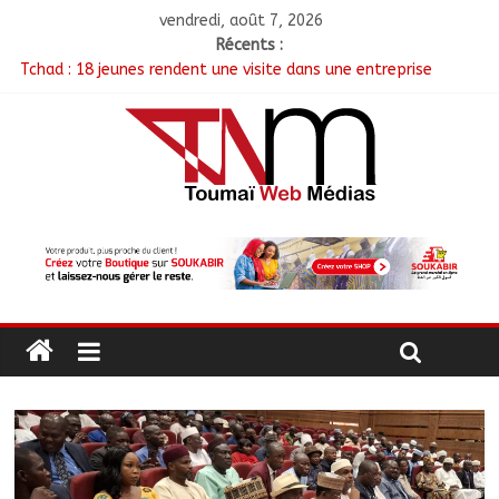
vendredi, août 7, 2026
Récents :
Tchad : 18 jeunes rendent une visite dans une entreprise
spécialisée en mécanique grâce au projet « Tadrib & Khidmè »
TCHAD/FMM/CBLT : Le Général Brahim Oki Dagache devient
commandant en second
Moyen-Chari : Lancement de la campagne de vulgarisation de
la politique nationale de DDR
Barh-Koh : Le MPS installe ses nouvelles instances locales à
Sarh Rural
Borkou : Recrudescence des braquages sur l’axe Faya-Kalaït