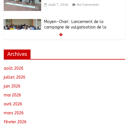
août 7, 2026
No Comments
Moyen-Chari : Lancement de la
campagne de vulgarisation de la
politique nationale de DDR
août 7, 2026
No Comments
Archives
Barh-Koh : Le MPS installe ses
nouvelles instances locales à Sarh
Rural
août 2026
août 7, 2026
No Comments
juillet 2026
juin 2026
Borkou : Recrudescence des braquages
mai 2026
sur l’axe Faya-Kalaït
août 7, 2026
No Comments
avril 2026
mars 2026
février 2026
N’Djamena : Le maire intensifie le suivi