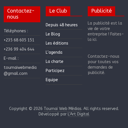
Contactez-
Le Club
Publicité
nous
La publicité est la
Depuis 48 heures
vie de votre
Téléphones :
Le Blog
entreprise ! Faites-
la ici.
+235 68 605 151
Les éditions
+236 99 404 644
L’agenda
Contactez-nous
E-mail :
La charte
pour toutes vos
demandes de
toumaiwebmedia
Participez
publicité.
@gmail.com
Equipe
Copyright © 2026
Toumaï Web Médias
. All rights reserved.
Développé par
L'Art Digital