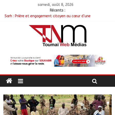
samedi, août 8, 2026
Récents :
Sarh : Prière et engagement citoyen au cœur d’une
mobilisation religieuse
Politique : Le RPC lance l’opération de dépôt des demandes de
cartes d’adhésion
أبشي: الرئيس الولائي للحزب الإصلاحي بولاية وداي يطالب الحكومة
بمعالجة أزمة المياه والوقود وغاز الطهي.
Ati : Une journée de salubrité organisée au marché moderne
Toukra : La gare routière en pleine réhabilitation pour
améliorer la mobilité