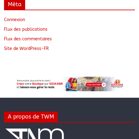
Méta
Connexion
Flux des publications
Flux des commentaires
Site de WordPress-FR
A propos de TWM