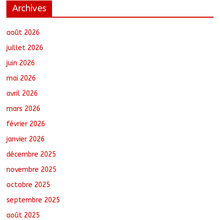
Archives
Ati : Une journée de salubrité organisée
au marché moderne
août 8, 2026
No Comments
août 2026
juillet 2026
juin 2026
Toukra : La gare routière en pleine
mai 2026
réhabilitation pour améliorer la
mobilité
avril 2026
août 8, 2026
No Comments
mars 2026
février 2026
Littérature : Asseya Youssouf Wore
dédicace son premier roman « Sous la
janvier 2026
lumière de ma foi »
décembre 2025
août 8, 2026
No Comments
novembre 2025
octobre 2025
Sarh : Prière et engagement citoyen au
cœur d’une mobilisation religieuse
septembre 2025
août 8, 2026
No Comments
août 2025