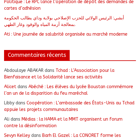
Politique : Le RPC lance l’opération de dépôt des demandes de
cartes d’adhésion
أبشي: الرئيس الولائي للحزب الإصلاحي بولاية وداي يطالب الحكومة
بمعالجة أزمة المياه والوقود وغاز الطهي.
Ati : Une journée de salubrité organisée au marché moderne
Commentaires récents
Abdoulaye ABAKAR
dans
Tchad : L’Association pour la
Bienfaisance et la Solidarité lance ses activités
Alicet
dans
Abéché : Les élèves du lycée Boustan commémore
l’an un de la disparition du feu maréchal
Libby
dans
Coopération : L’ambassade des États-Unis au Tchad
appuie les projets communautaires
Ali
dans
Médias : la HAMA et la MMT organisent un forum
contre la désinformation
Sevyn Kelley
dans
Barh El Gazel : La CONORET forme les