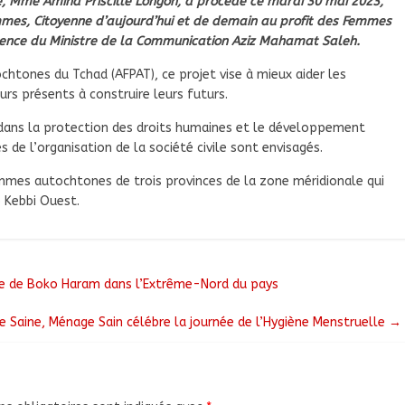
le, Mme Amina Priscille Longoh, a procédé ce mardi 30 mai 2023,
mes, Citoyenne d’aujourd’hui et de demain au profit des Femmes
sence du Ministre de la Communication Aziz Mahamat Saleh.
htones du Tchad (AFPAT), ce projet vise à mieux aider les
rs présents à construire leurs futurs.
 dans la protection des droits humaines et le développement
e l’organisation de la société civile sont envisagés.
emmes autochtones de trois provinces de la zone méridionale qui
 Kebbi Ouest.
ue de Boko Haram dans l’Extrême-Nord du pays
e Saine, Ménage Sain célébre la journée de l’Hygiène Menstruelle
→