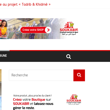
e au projet « Tadrib & Khidmè »
e DDR
BUNE