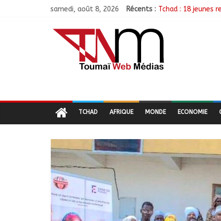
samedi, août 8, 2026
Récents :
Tchad : 18 jeunes r
TCHAD/FMM/CBLT : 
Moyen-Chari : Lanc
Barh-Koh : Le MPS i
Borkou : Recrudesc
TCHAD
AFRIQUE
MONDE
ECONOMIE