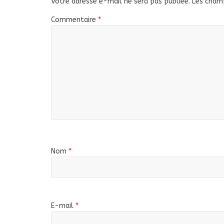
Votre adresse e-mail ne sera pas publiée.
Les champ
Commentaire
*
Nom
*
E-mail
*