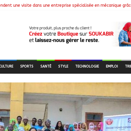
endent une visite dans une entreprise spécialisée en mécanique grâc
Le Général Brahim Oki Dagache devient commandant en second
ement de la campagne de vulgarisation de la politique nationale d
nstalle ses nouvelles instances locales à Sarh Rural
ence des braquages sur l’axe Faya-Kalaït
CULTURE
SPORTS
SANTÉ
STYLE
TECHNOLOGIE
EMPLOI
TRI