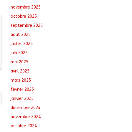
Comments
novembre 2025
octobre 2025
N’Djamena : Le maire
intensifie le suivi des
septembre 2025
chantiers municipaux
août 2025
août 7, 2026
No
Comments
juillet 2025
juin 2025
Tchad : 18 jeunes
rendent une visite dans
mai 2025
une entreprise
avril 2025
spécialisée en
mécanique grâce au
mars 2025
projet « Tadrib &
Khidmè »
février 2025
août 7, 2026
No Comments
janvier 2025
décembre 2024
novembre 2024
octobre 2024