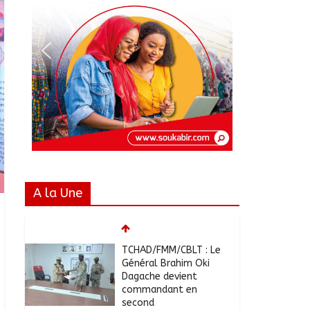
A la Une
TCHAD/FMM/CBLT : Le
Général Brahim Oki
Dagache devient
commandant en
second