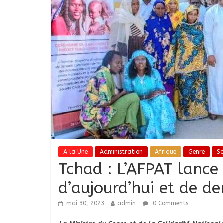
A la Une
Administration
Afrique
Genre
So
Tchad : L’AFPAT lance
d’aujourd’hui et de d
mai 30, 2023
admin
0 Comments