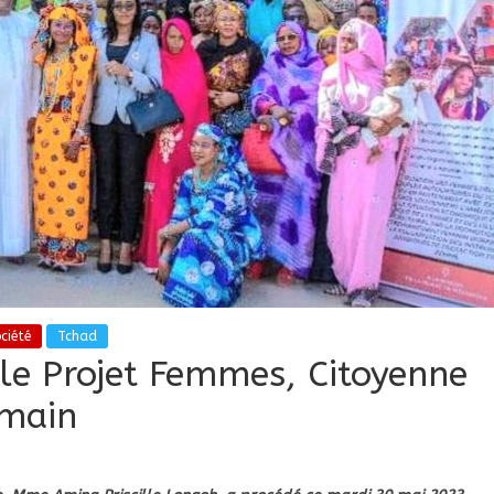
ciété
Tchad
 le Projet Femmes, Citoyenne
emain