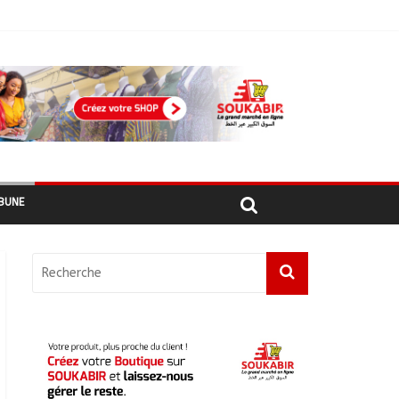
أبشي: الرئيس الولائي للحزب الإصلاحي بولاية وداي يطالب الحكومة بمعالجة أزمة المياه والوقود وغاز الطهي.
BUNE