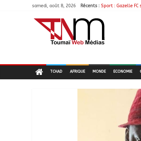
samedi, août 8, 2026
Récents :
Sport : Gazelle FC 
Sarh : Prière et e
Politique : Le RPC
Ati : Une journée 
TCHAD
AFRIQUE
MONDE
ECONOMIE