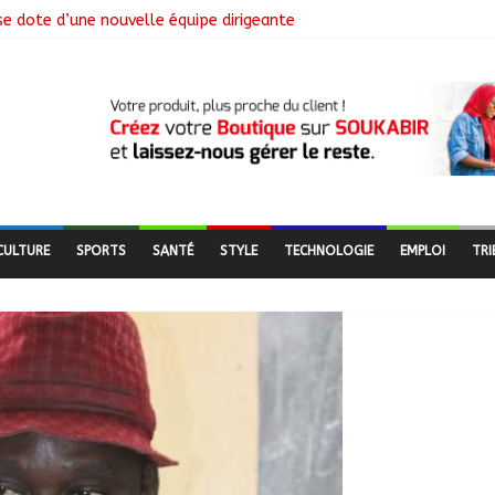
se dote d’une nouvelle équipe dirigeante
ngagement citoyen au cœur d’une mobilisation religieuse
 lance l’opération de dépôt des demandes de cartes d’adhésion
de salubrité organisée au marché moderne
CULTURE
SPORTS
SANTÉ
STYLE
TECHNOLOGIE
EMPLOI
TRI