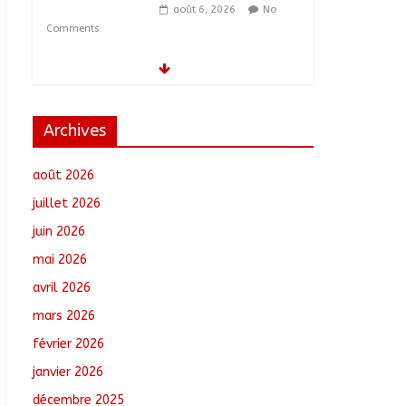
août 6, 2026
No
Comments
Tchad–Égypte : La
Commission mixte
relance les grands
chantiers de
Archives
coopération
août 6, 2026
No
août 2026
Comments
juillet 2026
Coopération aérienne :
juin 2026
Air France salue les
progrès du Tchad en
mai 2026
matière de sûreté
avril 2026
août 6, 2026
No
Comments
mars 2026
février 2026
Nigeria : 308 otages
libérés lors d’une vaste
janvier 2026
opération de
décembre 2025
sauvetage