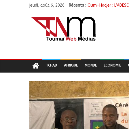
jeudi, août 6, 2026
Récents :
Oum-Hadjer : L’ADESC 
RGPH-3 : Le Tchad cl
Tchad–Égypte : La Co
Coopération aérienne 
Nigeria : 308 otages 
TCHAD
AFRIQUE
MONDE
ECONOMIE