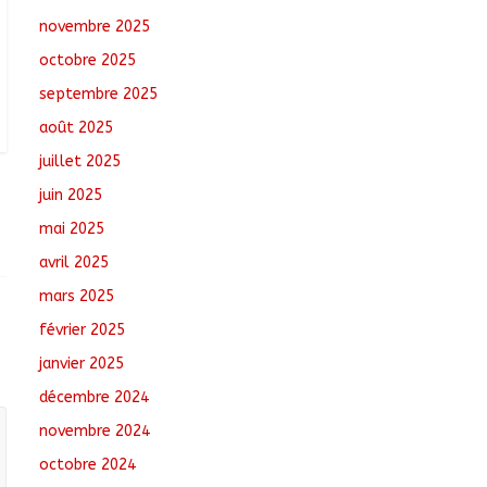
août 6, 2026
No
novembre 2025
Comments
octobre 2025
Santé : La Commune
septembre 2025
de N’Djamena et l’OMS
août 2025
renforcent leur
coopération
juillet 2025
août 6, 2026
No
juin 2025
Comments
mai 2025
Oum-Hadjer : L’ADESC
avril 2025
offre des semences
certifiées aux
mars 2025
producteurs de cinq
février 2025
villages
août 6, 2026
No
janvier 2025
Comments
décembre 2024
novembre 2024
octobre 2024