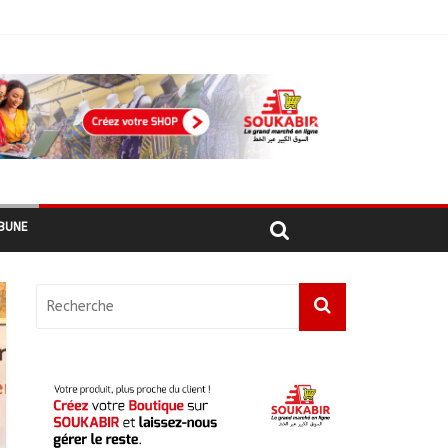
 recensés
BUNE