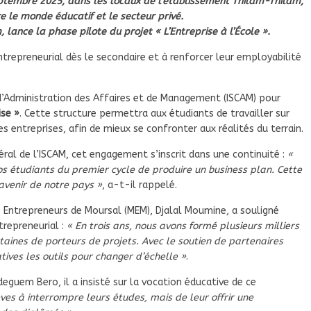
eptembre 2025, dans les locaux de l’établissement Thilam-Thilam,
re le monde éducatif et le secteur privé.
lance la phase pilote du projet « L’Entreprise à l’École ».
t entrepreneurial dès le secondaire et à renforcer leur employabilité
 d’Administration des Affaires et de Management (ISCAM) pour
ise »
. Cette structure permettra aux étudiants de travailler sur
 entreprises, afin de mieux se confronter aux réalités du terrain.
al de l’ISCAM, cet engagement s’inscrit dans une continuité :
«
os étudiants du premier cycle de produire un business plan. Cette
’avenir de notre pays »
, a-t-il rappelé.
s Entrepreneurs de Moursal (MEM), Djalal Moumine, a souligné
trepreneurial :
« En trois ans, nous avons formé plusieurs milliers
ines de porteurs de projets. Avec le soutien de partenaires
ives les outils pour changer d’échelle »
.
guem Bero, il a insisté sur la vocation éducative de ce
lèves à interrompre leurs études, mais de leur offrir une