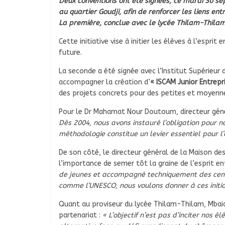
Deux conventions ont été signées, ce mardi 30 s
au quartier Goudji, afin de renforcer les liens ent
La première, conclue avec le lycée Thilam-Thilam, 
Cette initiative vise à initier les élèves à l’espri
future.
La seconde a été signée avec l’Institut Supérieur
accompagner la création d’
« ISCAM Junior Entrepr
des projets concrets pour des petites et moyennes
Pour le Dr Mahamat Nour Doutoum, directeur génér
Dès 2004, nous avons instauré l’obligation pour n
méthodologie constitue un levier essentiel pour l
De son côté, le directeur général de la Maison de
l’importance de semer tôt la graine de l’esprit en
de jeunes et accompagné techniquement des centa
comme l’UNESCO, nous voulons donner à ces initiat
Quant au proviseur du lycée Thilam-Thilam, Mbaide
partenariat :
« L’objectif n’est pas d’inciter nos é