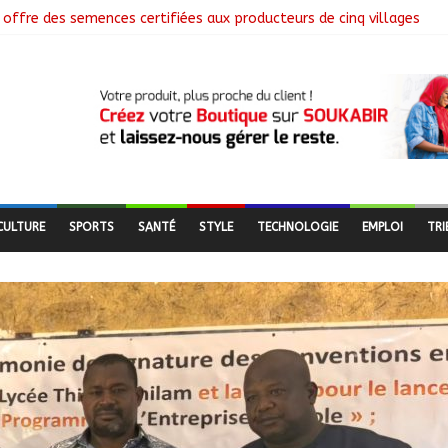
offre des semences certifiées aux producteurs de cinq villages
ôture la collecte des données avec plus de 4,3 millions de ménages
mmission mixte relance les grands chantiers de coopération
: Air France salue les progrès du Tchad en matière de sûreté
libérés lors d’une vaste opération de sauvetage
CULTURE
SPORTS
SANTÉ
STYLE
TECHNOLOGIE
EMPLOI
TRI