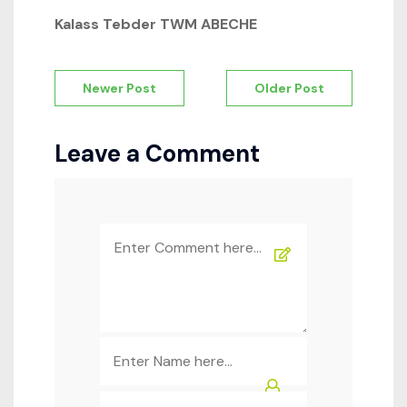
Kalass Tebder TWM ABECHE
Navigation
Newer Post
Older Post
de
l’article
Leave a Comment
Comment
*
Name
*
Email