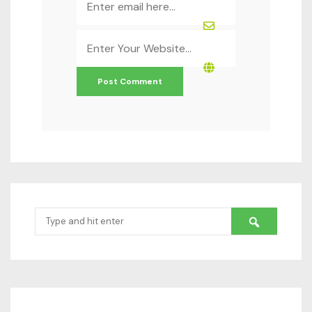
*
Website
*
Search
for: