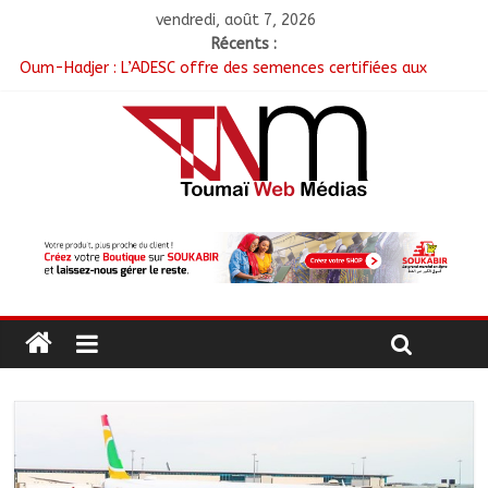
vendredi, août 7, 2026
Récents :
Oum-Hadjer : L’ADESC offre des semences certifiées aux
producteurs de cinq villages
RGPH-3 : Le Tchad clôture la collecte des données avec plus
de 4,3 millions de ménages recensés
Tchad–Égypte : La Commission mixte relance les grands
chantiers de coopération
Coopération aérienne : Air France salue les progrès du Tchad
en matière de sûreté
Nigeria : 308 otages libérés lors d’une vaste opération de
sauvetage