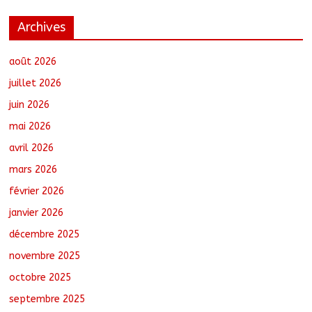
Archives
Coopération aérienne : Air France salue
les progrès du Tchad en matière de
sûreté
août 2026
août 6, 2026
No Comments
juillet 2026
juin 2026
Nigeria : 308 otages libérés lors d’une
mai 2026
vaste opération de sauvetage
août 6, 2026
No Comments
avril 2026
mars 2026
février 2026
Santé : La Commune de N’Djamena et
l’OMS renforcent leur coopération
janvier 2026
août 6, 2026
No Comments
décembre 2025
novembre 2025
octobre 2025
Oum-Hadjer : L’ADESC offre des
semences certifiées aux producteurs de
septembre 2025
cinq villages